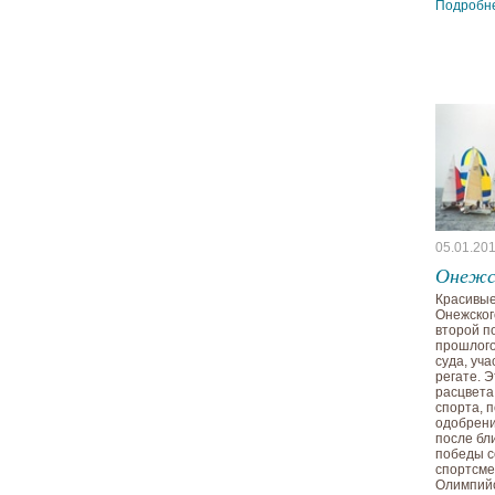
Подробн
05.01.20
Онежс
Красивые
Онежског
второй п
прошлого
суда, уч
регате. 
расцвета
спорта, 
одобрени
после бл
победы с
спортсме
Олимпийс