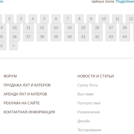
ее
чайных гонок.
Подробне
2
3
4
5
6
7
8
9
10
11
12
19
20
21
22
23
24
25
26
27
28
35
36
37
38
39
40
41
42
43
44
51
>
ФОРУМ
НОВОСТИ И СТАТЬИ
ПРОДАЖА ЯХТ И КАТЕРОВ
Супер Яхты
АРЕНДА ЯХТ И КАТЕРОВ
Выставки
РЕКЛАМА НА САЙТЕ
Путешествия
КОНТАКТНАЯ ИНФОРМАЦИЯ
Развлечения
Дизайн
Тестирование