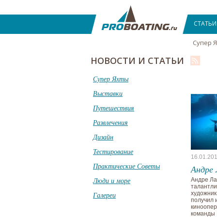
СТАТЬИ
Супер 
НОВОСТИ И СТАТЬИ
Супер Яхты
Выставки
Путешествия
Развлечения
Дизайн
Тестирование
16.01.20
Практические Советы
Андре 
Люди и море
Андре Ла
талантл
художник
Галереи
получил 
киноопер
команды 