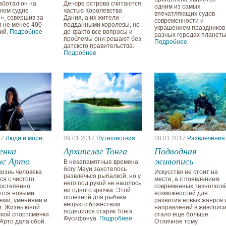
аботал он на
Де-юре острова считаются
одним из самых
ном судне
частью Королевства
впечатляющих судов
», совершив за
Дания, а их жители –
современности и
я не менее 400
подданными королевы, но
украшением праздников
ий.
Подробнее
де-факто все вопросы и
разных городах планеты
проблемы они решают без
Подробнее
датского правительства.
Подробнее
17
Люди и море
09.01.2017
Путешествия
08.01.2017
Развлечения
енка
Архипелаг Тонга
Подводная
нс Арто
живопись
В незапамятные времена
богу Мауи захотелось
изнь человека
Искусство не стоит на
развлечься рыбалкой, но у
ся с чистого
месте, а с появлением
него под рукой не нашлось
постепенно
современных технологи
ни одного крючка. Этой
ется новыми
возможностей для
полезной для рыбака
ями, умениями и
развития новых жанров 
вещью с божеством
. Жизнь юной
направлений в живопис
поделился старик Тонга
кой спортсменки
стало еще больше.
Фусифонуа.
Подробнее
Арто дала сбой.
Отличное тому