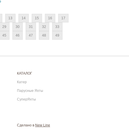
е
13
14
15
16
17
29
30
31
32
33
45
46
47
48
49
КАТАЛОГ
Катер
Парусные Яхты
СуперЯхты
Сделано в
New Line