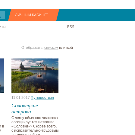
ЛИЧНЫЙ КАБИНЕТ
еты
RSS
Отображать:
списком
плиткой
11.01.2017
Путешествия
Соловецкие
острова
С чем у обычного человека
»
ассоциируется название
и в
«Соловки»? Скорее всего,
я
с исправительно-трудовым
лагерем особого