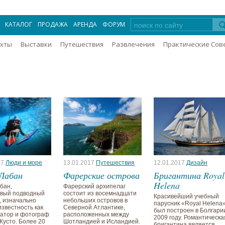
КАТАЛОГ
ПРОДАЖА
АРЕНДА
ФОРУМ
Яхты
Выставки
Путешествия
Развлечения
Практические Сов
17
Люди и море
13.01.2017
Путешествия
12.01.2017
Дизайн
Лабан
Фарерские острова
Бригантина Royal
Helena
бан,
Фарерский архипелаг
ивый подводный
состоит из восемнадцати
Красивейший учебный
, изначально
небольших островов в
парусник «Royal Helena
известность как
Северной Атлантике,
был построен в Болгари
атор и фотограф
расположенных между
2009 году. Романтическа
Кусто. Более 20
Шотландией и Исландией.
бригантина является