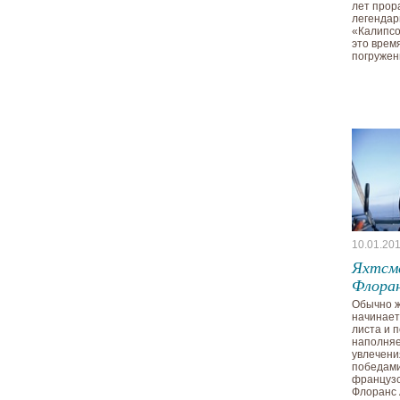
лет прор
легендар
«Калипсо
это врем
погружен
10.01.20
Яхтсм
Флора
Обычно ж
начинает
листа и 
наполня
увлечени
победами
французс
Флоранс 