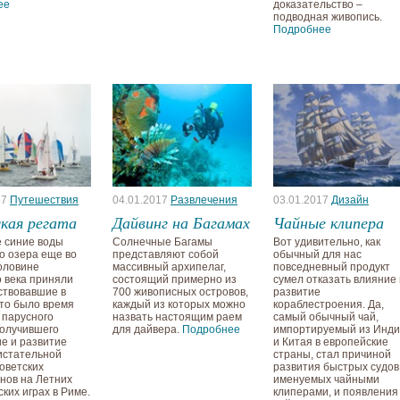
ее
доказательство –
подводная живопись.
Подробнее
17
Путешествия
04.01.2017
Развлечения
03.01.2017
Дизайн
кая регата
Дайвинг на Багамах
Чайные клипера
 синие воды
Солнечные Багамы
Вот удивительно, как
о озера еще во
представляют собой
обычный для нас
оловине
массивный архипелаг,
повседневный продукт
 века приняли
состоящий примерно из
сумел отказать влияние
аствовавшие в
700 живописных островов,
развитие
Это было время
каждый из которых можно
кораблестроения. Да,
 парусного
назвать настоящим раем
самый обычный чай,
получившего
для дайвера.
Подробнее
импортируемый из Инд
е и развитие
и Китая в европейские
истательной
страны, стал причиной
оветских
развития быстрых судов
нов на Летних
именуемых чайными
ких играх в Риме.
клиперами, и появления