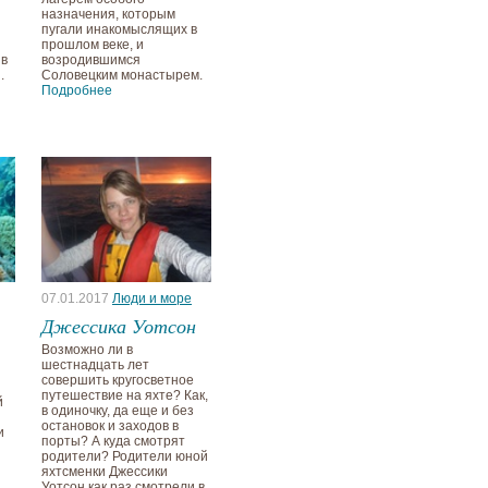
назначения, которым
пугали инакомыслящих в
прошлом веке, и
 в
возродившимся
.
Соловецким монастырем.
Подробнее
07.01.2017
Люди и море
Джессика Уотсон
Возможно ли в
шестнадцать лет
совершить кругосветное
путешествие на яхте? Как,
й
в одиночку, да еще и без
остановок и заходов в
и
порты? А куда смотрят
и
родители? Родители юной
яхтсменки Джессики
Уотсон как раз смотрели в