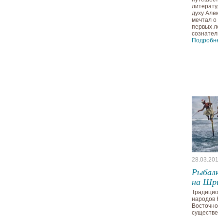
литерату
духу Але
мечтал о
первых л
сознател
Подробн
28.03.20
Рыбалк
на Шр
Традицио
народов 
Восточно
существе