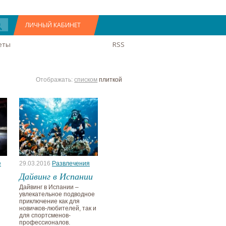
ЛИЧНЫЙ КАБИНЕТ
еты
RSS
Отображать:
списком
плиткой
е
29.03.2016
Развлечения
Дайвинг в Испании
Дайвинг в Испании –
увлекательное подводное
приключение как для
новичков-любителей, так и
для спортсменов-
профессионалов.