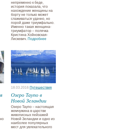
непременно к беде,
история показала, что
нахождение женщины на
борту не только может
слаживаться удачно, но
порой даже триумфально.
Именно такая женщина-
триумфатор – полячка
Кристина Хойновская-
Лискевич.
Подробнее
18.03.2016
Путешествия
я
Озеро Таупо в
Новой Зеландии
Озеро Таупо – настоящая
жемчужина в царстве
живописных пейзажей
ьно
Новой Зеландии и одно из
наиболее популярных
мест для увлекательного