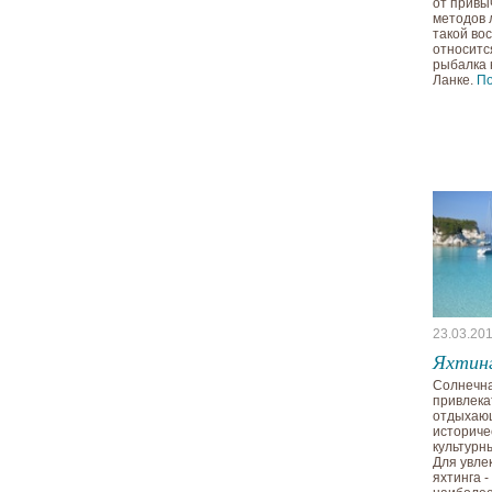
от привы
методов 
такой во
относитс
рыбалка 
Ланке.
П
23.03.20
Яхтинг
Солнечна
привлека
отдыхающ
историче
культурн
Для увле
яхтинга -