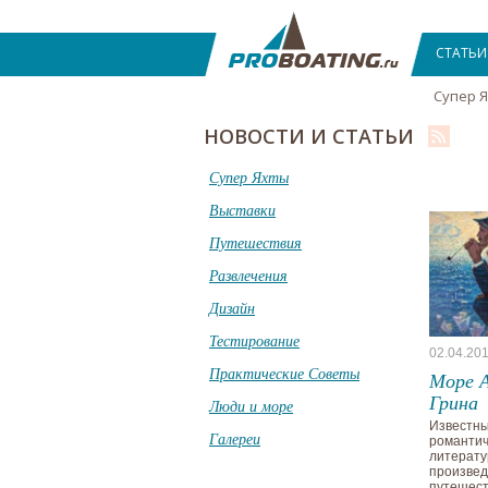
СТАТЬИ
Супер 
НОВОСТИ И СТАТЬИ
Супер Яхты
Выставки
Путешествия
Развлечения
Дизайн
Тестирование
02.04.20
Практические Советы
Море А
Грина
Люди и море
Известн
Галереи
романти
литерат
произвед
путешест