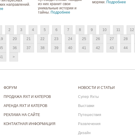
 интересных
моряки.
Подробнее
из них хранит свои
ких направлений.
уникальные истории и
ее
тайны.
Подробнее
2
3
4
5
6
7
8
9
10
11
12
19
20
21
22
23
24
25
26
27
28
35
36
37
38
39
40
41
42
43
44
51
>
ФОРУМ
НОВОСТИ И СТАТЬИ
ПРОДАЖА ЯХТ И КАТЕРОВ
Супер Яхты
АРЕНДА ЯХТ И КАТЕРОВ
Выставки
РЕКЛАМА НА САЙТЕ
Путешествия
КОНТАКТНАЯ ИНФОРМАЦИЯ
Развлечения
Дизайн