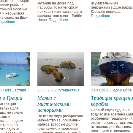
чных европейцам
катании на доске под
изумительными
ловли рыбы. К
парусом, то на ум сразу
пейзажами в духе парка
сточной экзотике
приходит имя настоящего
Юрского периода.
я и необычная
заклинателя волн – Робби
Подробнее
на сваях на Шри-
Нэша.
Подробнее
одробнее
16
Путешествия
23.03.2016
Путешествия
23.03.2016
Люди и море
 в Греции
Маяки с
Традиция крещени
мистическими
корабля
я Греция
историями
тельна для
Первый спуск судна на
их не только
воду во все времена был
По всему миру разбросано
ским и
особенной традицией. К
множество заброшенных
ым наследием.
этому процессу тщател
маяков, которые долгие
кательного
готовились и с большим
годы служили морскими
 это одно из
почтением относились
путеводителями. Каждый