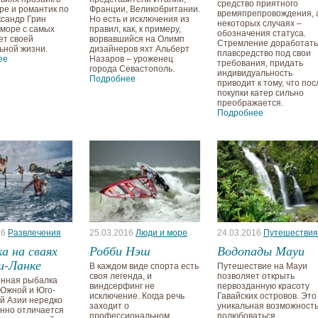
средство приятного
ре и романтик по
Франции, Великобритании.
времяпрепровождения, 
ксандр Грин
Но есть и исключения из
некоторых случаях –
 море с самых
правил, как, к примеру,
обозначения статуса.
ет своей
ворвавшийся на Олимп
Стремление доработать
ьной жизни.
дизайнеров яхт Альберт
плавсредство под свои
ее
Назаров – уроженец
требования, придать
города Севастополь.
индивидуальность
Подробнее
приводит к тому, что пос
покупки катер сильно
преображается.
Подробнее
16
Развлечения
25.03.2016
Люди и море
24.03.2016
Путешествия
а на сваях
Робби Нэш
Водопады Мауи
и-Ланке
В каждом виде спорта есть
Путешествие на Мауи
своя легенда, и
позволяет открыть
нная рыбалка
виндсерфинг не
первозданную красоту
Южной и Юго-
исключение. Когда речь
Гавайских островов. Это
й Азии нередко
заходит о
уникальная возможност
нно отличается
профессиональном
полюбоваться