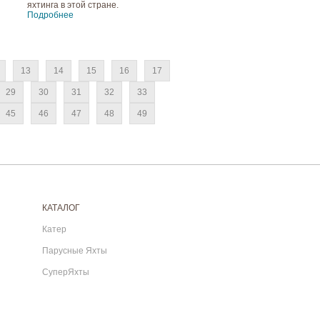
яхтинга в этой стране.
Подробнее
13
14
15
16
17
29
30
31
32
33
45
46
47
48
49
КАТАЛОГ
Катер
Парусные Яхты
СуперЯхты