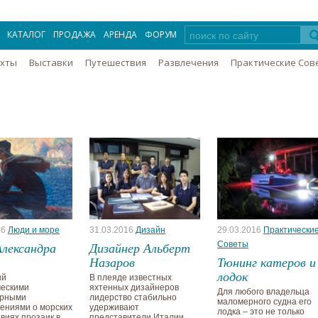
КАТАЛОГ
ПРОДАЖА
АРЕНДА
ФОРУМ
Яхты
Выставки
Путешествия
Развлечения
Практические Сов
16
Люди и море
31.03.2016
Дизайн
29.03.2016
Практически
лександра
Дизайнер Альберт
Советы
Назаров
Тюнинг катеров и
лодок
ый
В плеяде известных
ческими
яхтенных дизайнеров
Для любого владельца
урными
лидерство стабильно
маломерного судна его
ениями о морских
удерживают
лодка – это не только
виях прозаик в
представители Италии,