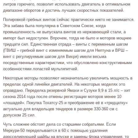
литров горючего, позволит использовать двигатель в оптимальном
диапазоне оборотов и достичь лучших скоростных показателей.
Полировкой гребных винтов сейчас практически никто не занимается.
Эта забава была популярна в Советском Союзе, когда
промышленность не выпускала винтов из нержавеющей стали, а
импорт был недоступен. Впрочем, тогда не было и моторов мощнее
тридцати сил. Единственная отрада – винты с переменным шагом
(ГВИШ – гребной винт с изменяемым шагом для Нептуна и ВРШ –
винт с регулируемым шагом для Вихря) имели весьма
посредственные характеристики, что обусловлено конструктивными
особенностями лопастей мультипитчей.
Некоторые моторы позволяют незначительно увеличить мощность в
пределах одной линейки двигателей. На некоторых моделях это
оправдано. Переделка резервной Ямахи и Сузуки 9,9 в 15 л/с – хит
сезона 2014 года после отмены регистрации моторов менее 10
«лошадей». Покупка Тохатсу-25 и преображение её в «тридцатку»
актуально для владельцев тендеров в размере 330-360 см с
допуском 25 сил.
Чуть сложнее обстоят дела со старшими собратьями. Если
Меркури-50 переделывается в 60 с помощью удаления
дросселирующей шайбы на впуске и замены блока управления, то