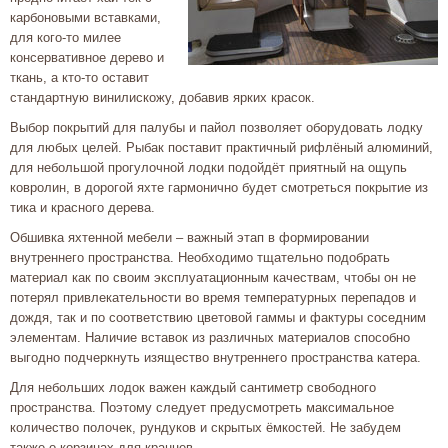
карбоновыми вставками,
для кого-то милее
консервативное дерево и
ткань, а кто-то оставит
стандартную винилискожу, добавив ярких красок.
Выбор покрытий для палубы и пайол позволяет оборудовать лодку
для любых целей. Рыбак поставит практичный рифлёный алюминий,
для небольшой прогулочной лодки подойдёт приятный на ощупь
ковролин, в дорогой яхте гармонично будет смотреться покрытие из
тика и красного дерева.
Обшивка яхтенной мебели – важный этап в формировании
внутреннего пространства. Необходимо тщательно подобрать
материал как по своим эксплуатационным качествам, чтобы он не
потерял привлекательности во время температурных перепадов и
дождя, так и по соответствию цветовой гаммы и фактуры соседним
элементам. Наличие вставок из различных материалов способно
выгодно подчеркнуть изящество внутреннего пространства катера.
Для небольших лодок важен каждый сантиметр свободного
пространства. Поэтому следует предусмотреть максимальное
количество полочек, рундуков и скрытых ёмкостей. Не забудем
также о корзинах для кранцев.