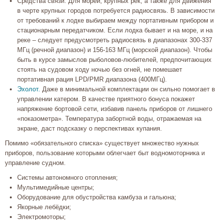
Средства связи. Для морей, крупных рек, а также для движения
в черте крупных городов потребуется радиосвязь. В зависимости
от требований к лодке выбираем между портативным прибором и
стационарным передатчиком. Если лодка бывает и на море, и на
реке – следует предусмотреть радиосвязь в диапазонах 300-337
МГц (речной диапазон) и 156-163 МГц (морской диапазон). Чтобы
быть в курсе замыслов рыболовов-любителей, предпочитающих
стоять на судовом ходу ночью без огней, не помешает
портативная рация LPD/PMR диапазона (400МГц).
Эхолот.
Даже в минимальной комплектации он сильно помогает в
управлении катером. В качестве приятного бонуса покажет
напряжение бортовой сети, избавив панель приборов от лишнего
«показометра». Температура забортной воды, отражаемая на
экране, даст подсказку о перспективах купания.
Помимо «обязательного списка» существует множество нужных
приборов, пользование которыми облегчает быт водномоторника и
управление судном.
Системы автономного отопления;
Мультимедийные центры;
Оборудование для обустройства камбуза и гальюна;
Якорные лебёдки;
Электромоторы;