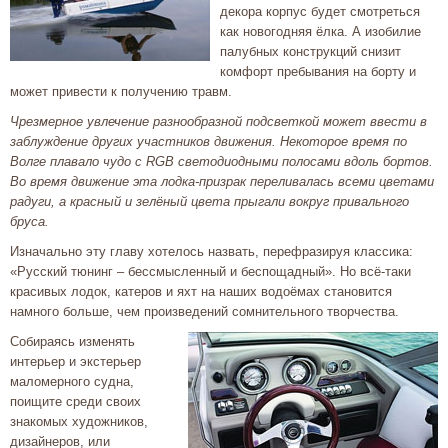
декора корпус будет смотреться
как новогодняя ёлка. А изобилие
палубных конструкций снизит
комфорт пребывания на борту и
может привести к получению травм.
Чрезмерное увлечение разнообразной подсветкой может ввести в
заблуждение других участников движения. Некоторое время по
Волге плавало чудо с RGB светодиодными полосами вдоль бортов.
Во время движение эта лодка-призрак переливалась всеми цветами
радуги, а красный и зелёный цвета прыгали вокруг привального
бруса.
Изначально эту главу хотелось назвать, перефразируя классика:
«Русский тюнинг – бессмысленный и беспощадный». Но всё-таки
красивых лодок, катеров и яхт на наших водоёмах становится
намного больше, чем произведений сомнительного творчества.
Собираясь изменять
интерьер и экстерьер
маломерного судна,
поищите среди своих
знакомых художников,
дизайнеров, или