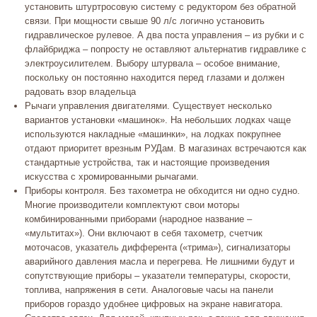
установить штуртросовую систему с редуктором без обратной
связи. При мощности свыше 90 л/с логично установить
гидравлическое рулевое. А два поста управления – из рубки и с
флайбриджа – попросту не оставляют альтернатив гидравлике с
электроусилителем. Выбору штурвала – особое внимание,
поскольку он постоянно находится перед глазами и должен
радовать взор владельца
Рычаги управления двигателями. Существует несколько
вариантов установки «машинок». На небольших лодках чаще
используются накладные «машинки», на лодках покрупнее
отдают приоритет врезным РУДам. В магазинах встречаются как
стандартные устройства, так и настоящие произведения
искусства с хромированными рычагами.
Приборы контроля. Без тахометра не обходится ни одно судно.
Многие производители комплектуют свои моторы
комбинированными приборами (народное название –
«мультитах»). Они включают в себя тахометр, счетчик
моточасов, указатель дифферента («трима»), сигнализаторы
аварийного давления масла и перегрева. Не лишними будут и
сопутствующие приборы – указатели температуры, скорости,
топлива, напряжения в сети. Аналоговые часы на панели
приборов гораздо удобнее цифровых на экране навигатора.