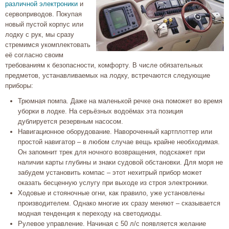
различной электроники
и
сервоприводов. Покупая
новый пустой корпус или
лодку с рук, мы сразу
стремимся укомплектовать
её согласно своим
требованиям к безопасности, комфорту. В числе обязательных
предметов, устанавливаемых на лодку, встречаются следующие
приборы:
Трюмная помпа. Даже на маленькой речке она поможет во время
уборки в лодке. На серьёзных водоёмах эта позиция
дублируется резервным насосом.
Навигационное оборудование. Навороченный картплоттер или
простой навигатор – в любом случае вещь крайне необходимая.
Он запомнит трек для ночного возвращения, подскажет при
наличии карты глубины и знаки судовой обстановки. Для моря не
забудем установить компас – этот нехитрый прибор может
оказать бесценную услугу при выходе из строя электроники.
Ходовые и стояночные огни, как правило, уже установлены
производителем. Однако многие их сразу меняют – сказывается
модная тенденция к переходу на светодиоды.
Рулевое управление. Начиная с 50 л/с появляется желание