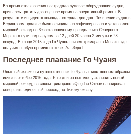
Во время столкновения пострадало рулевое оборудование судна,
пришлось тратить драгоценное время на оперативный ремонт. В
результате инцидента команда потеряла два дня. Появление судна в
Беринговом проливе было официально зафиксировано и установлен
мировой рекорд по безостановочному преодолению Северного
Морского пути под парусом за 12 дней 20 часов 2 минуты и 28
секунд. В конце 2015 года Го Чуань привел тримаран в Монако, где
получил особую премию от князя Альбера II.
Последнее плавание Го Чуаня
Опытный яхтсмен и путешественник Го Чуань таинственным образом
исчез в октябре 2016 года. В те дни он пытался установить новый
мировой рекорд, на своем тримаране «Qingdao China» планировал
совершить одиночный переход по Тихому океану.