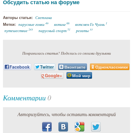
Обсудить статью на форуме
Светлана
Авторы статьи:
49
66
1
парусные гонки
яхтинг
яхтсмен Го Чуань
Метки:
243
51
33
путешествие
парусный спорт
регаты
Понравилась статья? Поделись со своими друзьями
Facebook
Twitter
Вконтакте
Одноклассники
Google+
Мой мир
Комментарии
0
Авторизуйтесь, чтобы оставить комментарий