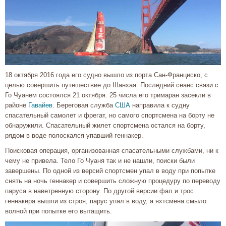
18 октября 2016 года его судно вышло из порта Сан-Франциско, с
целью совершить путешествие до Шанхая. Последний сеанс связи с
Го Чуанем состоялся 21 октября. 25 числа его тримаран засекли в
районе
Гавайев
. Береговая служба
США
направила к судну
спасательный самолет и фрегат, но самого спортсмена на борту не
обнаружили. Спасательный жилет спортсмена остался на борту,
рядом в воде полоскался упавший геннакер.
Поисковая операция, организованная спасательными службами, ни к
чему не привела. Тело Го Чуаня так и не нашли, поиски были
завершены. По одной из версий спортсмен упал в воду при попытке
снять на ночь геннакер и совершить сложную процедуру по переводу
паруса в наветренную сторону. По другой версии фал и трос
геннакера вышли из строя, парус упал в воду, а яхтсмена смыло
волной при попытке его вытащить.