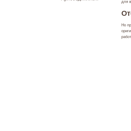
для 
От
Но п
ориг
работ