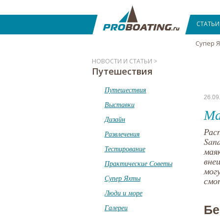
СТАТЬИ
Супер 
НОВОСТИ И СТАТЬИ >
Путешествия
Путешествия
26.09
Выставки
Ма
Дизайн
Рас
Развлечения
San
Тестирование
мая
вне
Практические Советы
мог
Супер Яхты
смо
Люди и море
Галереи
Бе