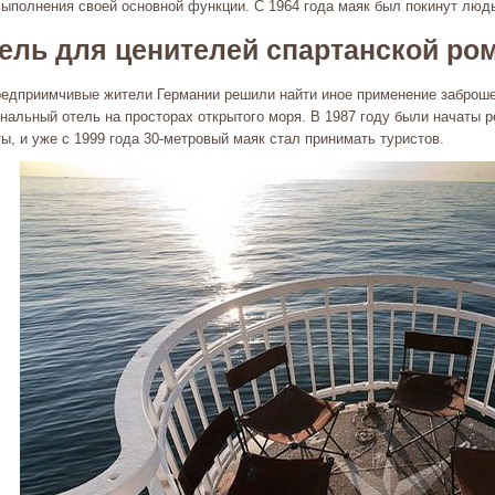
выполнения своей основной функции. С 1964 года маяк был покинут люд
ель для ценителей спартанской ро
редприимчивые жители Германии решили найти иное применение заброшен
инальный отель на просторах открытого моря. В 1987 году были начаты 
ы, и уже с 1999 года 30-метровый маяк стал принимать туристов.