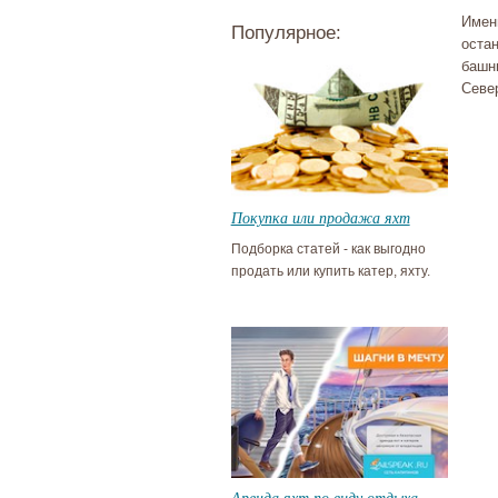
Имен
Популярное:
оста
башн
Севе
Покупка или продажа яхт
Подборка статей - как выгодно
продать или купить катер, яхту.
Аренда яхт по виду отдыха