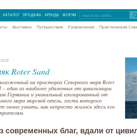
КАТАЛОГ
ПРОДАЖА
АРЕНДА
ФОРУМ
Яхты
Выставки
Путешествия
Развлечения
Практические Сов
.2016
як Roter Sand
положенный на просторах Северного моря Roter
d – один из наиболее удаленных от цивилизации
ков Германии и уникальный изолированный от
шнего мира морской отель, гости которого
ут лично узнать, как непросто жилось здесь его
трителям.
з современных благ, вдали от циви