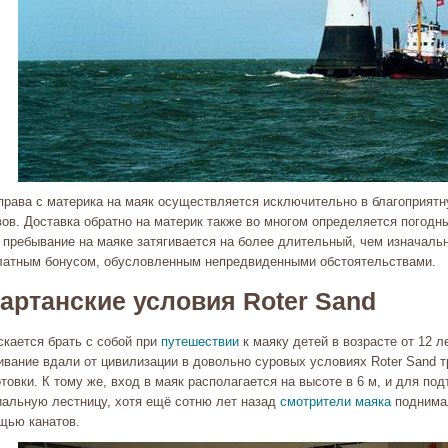
права с материка на маяк осуществляется исключительно в благоприятну
вов. Доставка обратно на материк также во многом определяется погодн
 пребывание на маяке затягивается на более длительный, чем изначальн
латным бонусом, обусловленным непредвиденными обстоятельствами.
артанские условия Roter Sand
скается брать с собой при
путешествии
к маяку детей в возрасте от 12 ле
ивание вдали от цивилизации в довольно суровых условиях Roter Sand 
товки. К тому же, вход в маяк располагается на высоте в 6 м, и для п
иальную лестницу, хотя ещё сотню лет назад
смотрители маяка
поднимал
щью канатов.