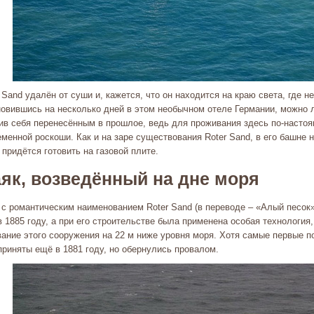
 Sand удалён от суши и, кажется, что он находится на краю света, где не
новившись на несколько дней в этом необычном отеле Германии, можно 
ив себя перенесённым в прошлое, ведь для проживания здесь по-насто
менной роскоши. Как и на заре существования Roter Sand, в его башне н
придётся готовить на газовой плите.
як, возведённый на дне моря
 с романтическим наименованием Roter Sand (в переводе – «Алый песок»
 1885 году, а при его строительстве была применена особая технология
вание этого сооружения на 22 м ниже уровня моря. Хотя самые первые п
приняты ещё в 1881 году, но обернулись провалом.