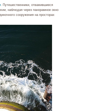
и
. Путешественники, отважившиеся
ихии, наблюдая через панорамное окно
диночного сооружения на просторах