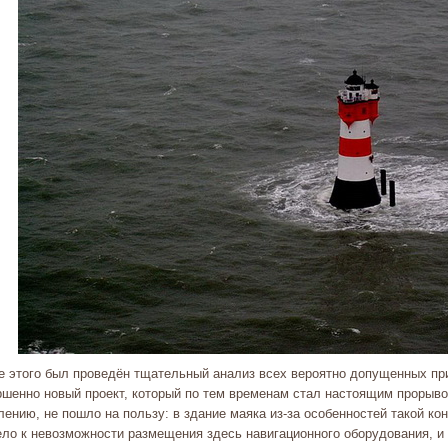
е этого был проведён тщательный анализ всех вероятно допущенных при
ршенно новый проект, который по тем временам стал настоящим прорыво
ению, не пошло на пользу: в здание маяка из-за особенностей такой ко
ело к невозможности размещения здесь навигационного оборудования, и