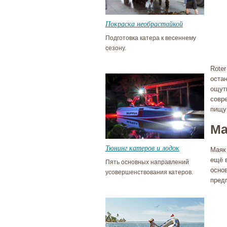
Покраска необрастайкой
Подготовка катера к весеннему
сезону.
Roter
оста
ощут
совре
пищу 
Ма
Тюнинг катеров и лодок
Маяк
ещё в
Пять основных направлений
осно
усовершенствования катеров.
пред