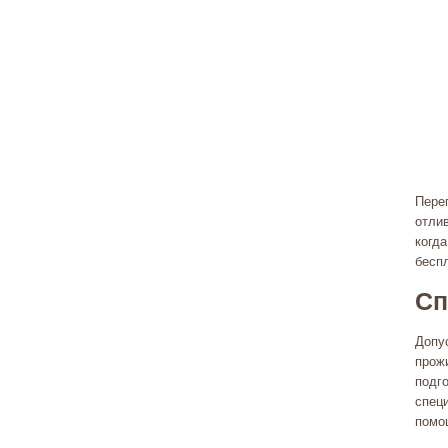
Пере
отли
когда
бесп
Сп
Допу
прож
подго
спец
помо