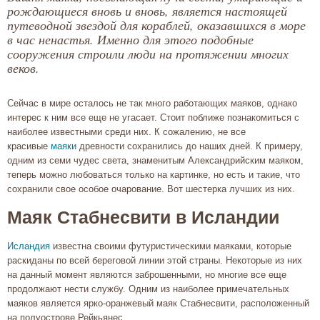
рождающиеся вновь и вновь, является настоящей
путеводной звездой для кораблей, оказавшихся в море
в час ненастья. Именно для этого подобные
сооружения строили люди на протяжении многих
веков.
Сейчас в мире осталось не так много работающих маяков, однако
интерес к ним все еще не угасает. Стоит поближе познакомиться с
наиболее известными среди них. К сожалению, не все
красивые
маяки
древности сохранились до наших дней. К примеру,
одним из семи чудес света, знаменитым Александрийским маяком,
теперь можно любоваться только на картинке, но есть и такие, что
сохранили свое особое очарование. Вот шестерка лучших из них.
Маяк Стабнесвити в Исландии
Исландия
известна своими футуристическими маяками, которые
раскиданы по всей береговой линии этой страны. Некоторые из них
на данный момент являются заброшенными, но многие все еще
продолжают нести службу. Одним из наиболее примечательных
маяков является ярко-оранжевый маяк Стабнесвити, расположенный
на полуострове Рейкьянес.