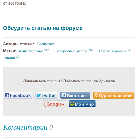
от восторга!
Обсудить статью на форуме
Светлана
Авторы статьи:
243
198
11
путешествие
интересные места
Новая Зеландия
Метки:
16
маяки
Понравилась статья? Поделись со своими друзьями
Facebook
Twitter
Вконтакте
Одноклассники
Google+
Мой мир
Комментарии
0