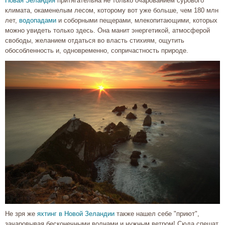
Новая Зеландия
притягательна не только очарованием сурового
климата, окаменелым лесом, которому вот уже больше, чем 180 млн
лет,
водопадами
и соборными пещерами, млекопитающими, которых
можно увидеть только здесь. Она манит энергетикой, атмосферой
свободы, желанием отдаться во власть стихиям, ощутить
обособленность и, одновременно, сопричастность природе.
Не зря же
яхтинг в Новой Зеландии
также нашел себе "приют",
зачаровывая бесконечными волнами и нужным ветром! Сюда спешат