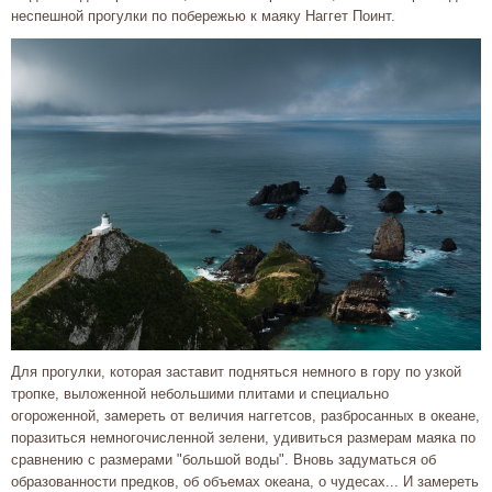
неспешной прогулки по побережью к маяку Наггет Поинт.
Для прогулки, которая заставит подняться немного в гору по узкой
тропке, выложенной небольшими плитами и специально
огороженной, замереть от величия наггетсов, разбросанных в океане,
поразиться немногочисленной зелени, удивиться размерам маяка по
сравнению с размерами "большой воды". Вновь задуматься об
образованности предков, об объемах океана, о чудесах... И замереть