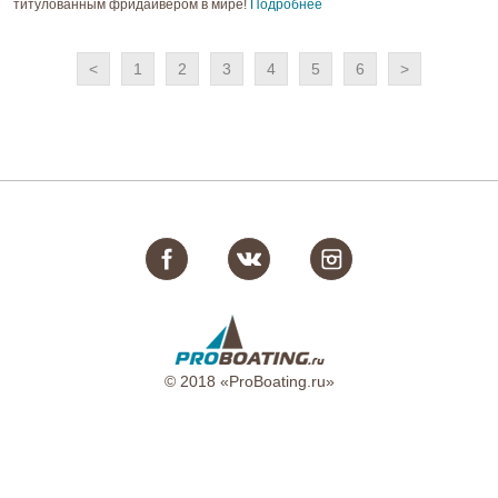
титулованным фридайвером в мире!
Подробнее
<
1
2
3
4
5
6
>
© 2018 «ProBoating.ru»