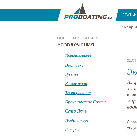
СТАТЬИ
Супер 
НОВОСТИ И СТАТЬИ >
Развлечения
Путешествия
21.09
Выставки
Эк
Дизайн
Азо
Развлечения
экс
Тестирование
взя
мир
Практические Советы
вод
Супер Яхты
Люди и море
Азор
уеди
Галереи