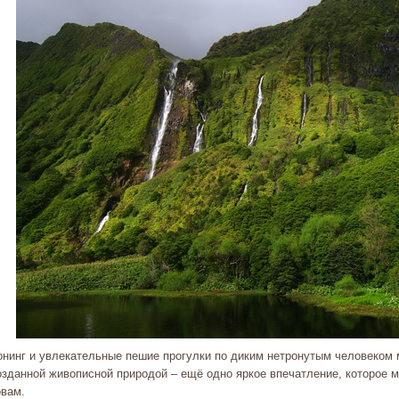
онинг и увлекательные пешие прогулки по диким нетронутым человеком
озданной живописной природой – ещё одно яркое впечатление, которое 
овам.