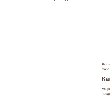
Лучш
марли
Ка
Азор
пред