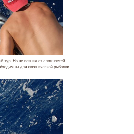
й тур. Но не возникнет сложностей
обходимым для океанической рыбалки