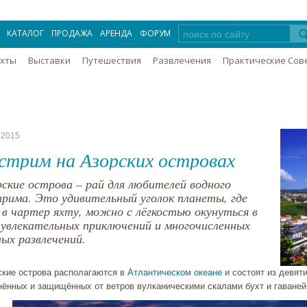
КАТАЛОГ
ПРОДАЖА
АРЕНДА
ФОРУМ
Яхты
Выставки
Путешествия
Развлечения
Практические Сов
.2015
стрим на Азорских островах
рские острова – рай для любителей водного
трима. Это удивительный уголок планеты, где
в в чартер яхту, можно с лёгкостью окунуться в
 увлекательных приключений и многочисленных
ных развлечений.
ские острова располагаются в
Атлантическом океане
и состоят из девят
нённых и защищённых от ветров вулканическими скалами бухт и гаваней