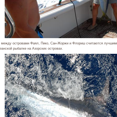
 между островами Фаял, Пико, Сан-Жоржи и Флориш считаются лучшими 
еанской рыбалке на Азорских островах.