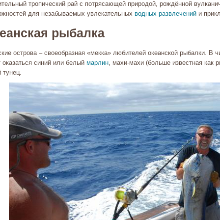
ительный тропический рай с потрясающей природой, рождённой вулкани
ожностей для незабываемых увлекательных
водных развлечений
и прик
еанская рыбалка
ские острова – своеобразная «мекка» любителей океанской рыбалки. В 
т оказаться синий или белый
марлин
, махи-махи (больше известная как 
 тунец.