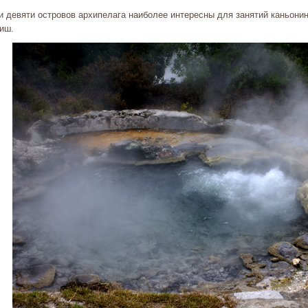
и девяти островов архипелага наиболее интересны для занятий каньони
иш.