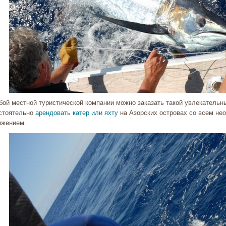
бой местной туристической компании можно заказать такой увлекательны
стоятельно
арендовать катер или яхту
на Азорских островах со всем не
яжением.