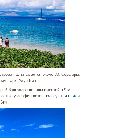
строве насчитывается около 80. Серферы,
ич Парк, Улуа Бич.
рый благодаря волнам высотой в 9 м,
рностью у серфингистов пользуются
пляжи
 Бич.