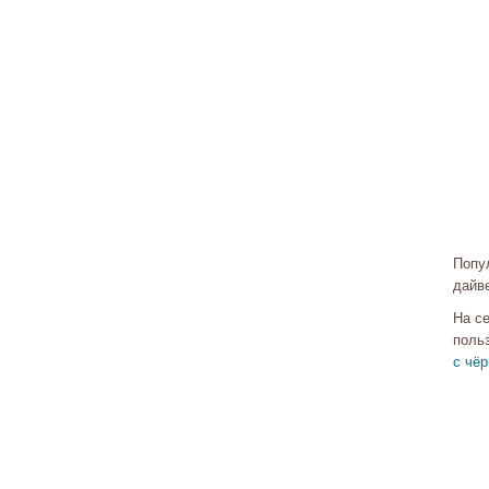
Попу
дайв
На с
поль
с чё