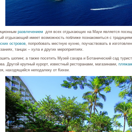
иционным
развлечением
для всех отдыхающих на Мауи является посещен
ый отдыхающий имеет возможность поближе познакомиться с традициями
йских островов
, попробовать местную кухню, поучаствовать в изготовлен
заниях, танцах – хула и других мероприятиях.
ршить шопинг, а также посетить Музей сахара и Ботанический сад турис
ва. Другой крупный курорт, известный ресторанами, магазинами,
пляжа
ея, находящийся неподалеку от Кихеи.