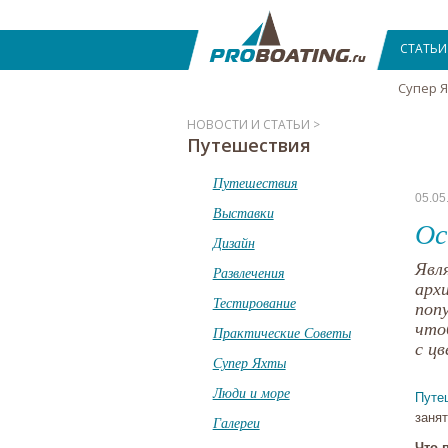
СТАТЬИ
Супер 
НОВОСТИ И СТАТЬИ >
Путешествия
Путешествия
05.05
Выставки
Ос
Дизайн
Явл
Развлечения
арх
Тестирование
поп
что
Практические Советы
с ц
Супер Яхты
Люди и море
Путе
заня
Галереи
Что 