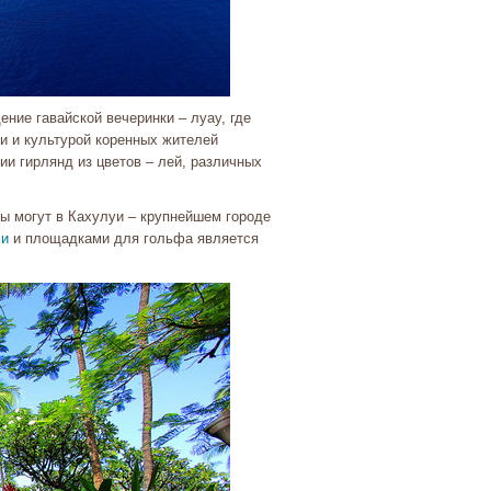
ие гавайской вечеринки – луау, где
 и культурой коренных жителей
ии гирлянд из цветов – лей, различных
ты могут в Кахулуи – крупнейшем городе
ми
и площадками для гольфа является