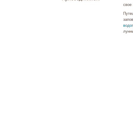
свое
Путе
запо
водо
лунн