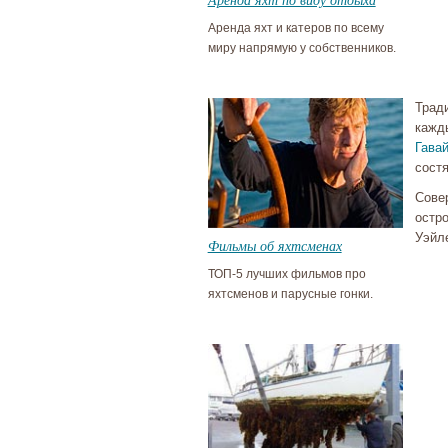
Аренда яхт и катеров по всему
миру напрямую у собственников.
Трад
кажд
Гава
состя
Сове
остро
Уэйл
Фильмы об яхтсменах
ТОП-5 лучших фильмов про
яхтсменов и парусные гонки.