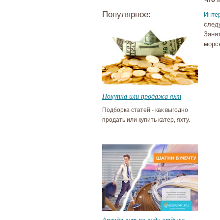
Популярное:
Инте
след
Заня
морс
Покупка или продажа яхт
Подборка статей - как выгодно
продать или купить катер, яхту.
Аренда яхт по виду отдыха