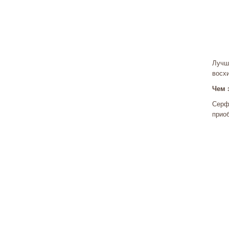
Лучш
восх
Чем 
Серф
приоб