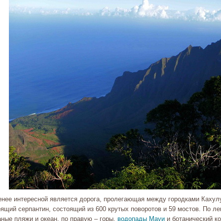
енее интересной является дорога, пролегающая между городками Кахулу
оящий серпантин, состоящий из 600 крутых поворотов и 59 мостов. По л
аные пляжи и океан, по правую – горы,
водопады Мауи
и ботанический к