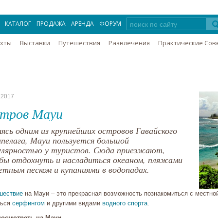
КАТАЛОГ
ПРОДАЖА
АРЕНДА
ФОРУМ
Яхты
Выставки
Путешествия
Развлечения
Практические Сов
.2017
тров Мауи
яясь одним из крупнейших островов Гавайского
ипелага, Мауи пользуется большой
улярностью у туристов. Сюда приезжают,
бы отдохнуть и насладиться океаном, пляжами
ветным песком и купаниями в водопадах.
шествие
на Мауи – это прекрасная возможность познакомиться с местно
ться
серфингом
и другими видами
водного спорта
.
посмотреть на Мауи