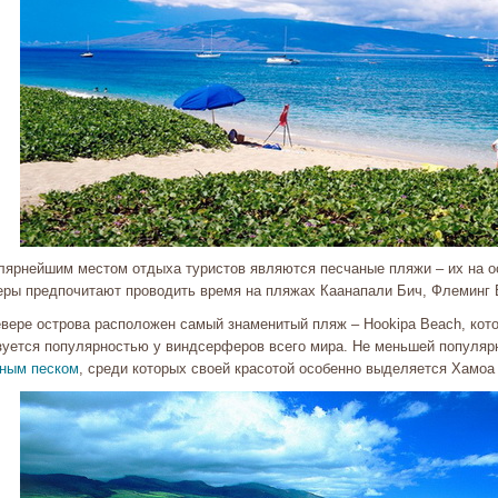
лярнейшим местом отдыха туристов являются песчаные пляжи – их на о
еры предпочитают проводить время на пляжах Каанапали Бич, Флеминг Б
евере острова расположен самый знаменитый пляж – Hookipa Beach, кото
зуется популярностью у виндсерферов всего мира. Не меньшей популя
рным песком
, среди которых своей красотой особенно выделяется Хамоа