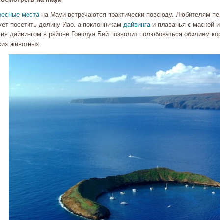
ресные места
на Мауи встречаются практически повсюду. Любителям пе
ует посетить долину Иао, а поклонникам
дайвинга
и плаванья с маской и
тия дайвингом в районе Гонолуа Бей позволит полюбоваться обилием кор
ких животных.