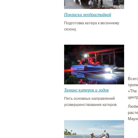
Покраска необрастайкой
Подготовка катера к весеннему
сезону.
Всего
троп
Тюнинг катеров и лодок
«The
цент
Пять основных направлений
усовершенствования катеров.
Любит
раст
Мауи