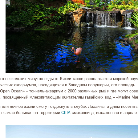
 в нескольких минутах езды от Кихеи также располагается морской нау
ических аквариумов, находящихся в Западном полушарии, его площадь –
 Open Ocean» – тоннель-аквариум с 2000 различных рыб и где могут со
р, посвященный млекопитающим обитателям гавайских вод – «Marine Mam
ели ночной жизни смогут отдохнуть в клубах Лахайны, а днем посетить 
ет самая большая на территории
США
смоковница, высаженная в апреле 
.