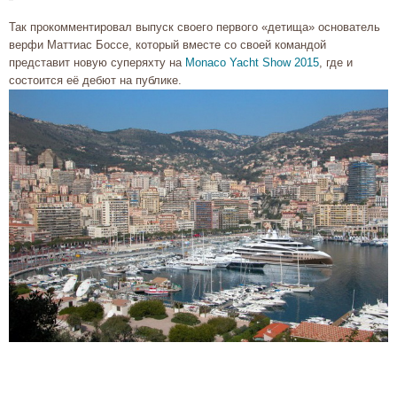
Так прокомментировал выпуск своего первого «детища» основатель
верфи Маттиас Боссе, который вместе со своей командой
представит новую суперяхту на
Monaco Yacht Show 2015
, где и
состоится её дебют на публике.