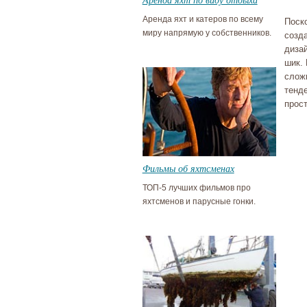
Аренда яхт и катеров по всему
Поск
миру напрямую у собственников.
созд
диза
шик.
слож
тенд
прос
Фильмы об яхтсменах
ТОП-5 лучших фильмов про
яхтсменов и парусные гонки.