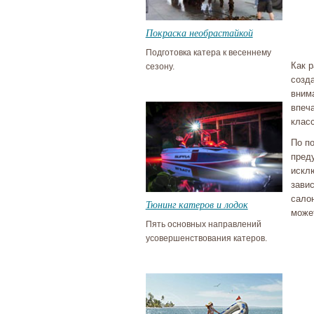
Покраска необрастайкой
Подготовка катера к весеннему
Как р
сезону.
созд
вним
впеч
класс
По п
преду
искл
завис
сало
Тюнинг катеров и лодок
може
Пять основных направлений
усовершенствования катеров.