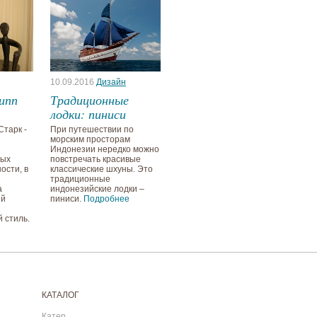
10.09.2016
Дизайн
ипп
Традиционные
лодки: пиниси
тарк -
При путешествии по
морским просторам
Индонезии нередко можно
мых
повстречать красивые
ости, в
классические шхуны. Это
традиционные
а
индонезийские лодки –
ий
пиниси.
Подробнее
 стиль.
КАТАЛОГ
Катер