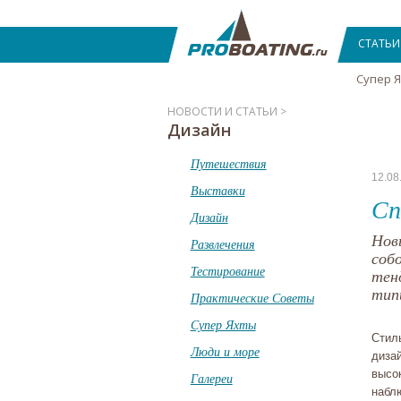
СТАТЬИ
Супер 
НОВОСТИ И СТАТЬИ >
Дизайн
Путешествия
12.08
Выставки
Сп
Дизайн
Нов
Развлечения
соб
Тестирование
тен
тип
Практические Советы
Супер Яхты
Стил
Люди и море
дизай
высо
Галереи
набл