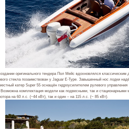
создании оригинального тендера Пол Мейс вдохновлялся классическим 
ового стекла позаимствован у Jaguar E-Type. Завышенный нос лодки над
местный катер Super 55 оснащён гидроусилителем рулевого управления и
). Возможна комплектация модели как подвесными, так и стационарными 
отора на 60 л.с. (~44 кВт), так и один – на 115 л.с. (~ 85 кВт).