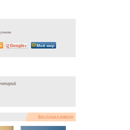
рузьями
и
Google+
Мой мир
ентарий
Все статьи и новости