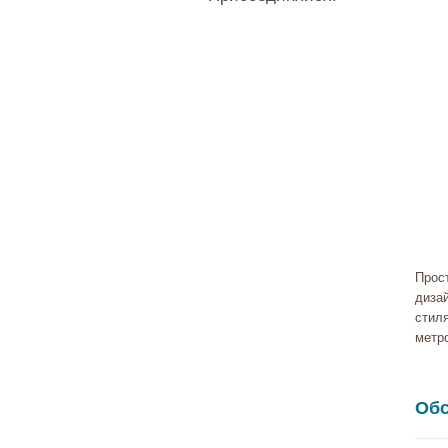
Прос
диза
стиля
метр
Обс