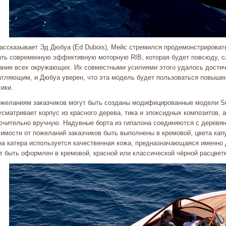
ассказывает Эд Дюбуа (Ed Dubois), Мейс стремился продемонстрировать 
ать современную эффективную моторную RIB, которая будет повсюду, сл
ание всех окружающих. Их совместными усилиями этого удалось достичь
атляющим, и Дюбуа уверен, что эта модель будет пользоваться повыше
ики.
ожеланиям заказчиков могут быть созданы модифицированные модели Sup
сматривает корпус из красного дерева, тика и эпоксидных композитов, 
ючительно вручную. Надувные борта из гипалона соединяются с деревян
имости от пожеланий заказчиков быть выполнены в кремовой, цвета кап
на катера используется качественная кожа, предназначающаяся именно 
т быть оформлен в кремовой, красной или классической чёрной расцве