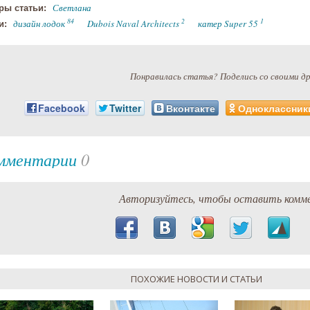
Светлана
ры статьи:
84
2
1
дизайн лодок
Dubois Naval Architects
катер Super 55
и:
Понравилась статья? Поделись со своими д
Facebook
Twitter
Вконтакте
Одноклассник
мментарии
0
Авторизуйтесь, чтобы оставить комм
ПОХОЖИЕ НОВОСТИ И СТАТЬИ