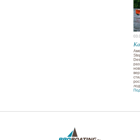
03.
Ка
Аме
Ste
Des
раз
нов
вер
сти
рос
лод
По