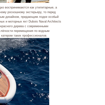
дко воспринимаются как утилитарные, а
ному роскошному экстерьеру, то перед
жным дизайном, придающим лодке особый
х и моторных яхт Dubois Naval Architects
 красного дерева с современными
й лёгкости перемещения по водным
 катером таких профессионалов.