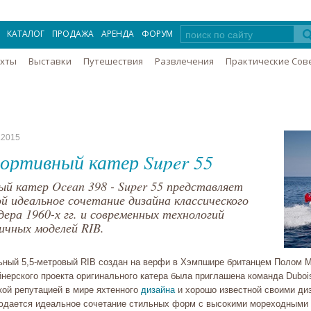
КАТАЛОГ
ПРОДАЖА
АРЕНДА
ФОРУМ
Яхты
Выставки
Путешествия
Развлечения
Практические Сов
.2015
ортивный катер Super 55
ый катер Ocean 398 - Super 55 представляет
ой идеальное сочетание дизайна классического
дера 1960-х гг. и современных технологий
ичных моделей RIB.
ьный 5,5-метровый RIB создан на верфи в Хэмпшире британцем Полом Ме
нерского проекта оригинального катера была приглашена команда Dubois
кой репутацией в мире яхтенного
дизайна
и хорошо известной своими диз
юдается идеальное сочетание стильных форм с высокими мореходными 