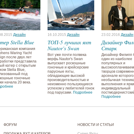
08.2015
Дизайн
16.10.2015
Дизайн
23.02.2016
Дизайн
тер Stella Blue
ТОП-5 лучших яхт
Дизайнер Фил
Nautor's Swan
Старк
риканская компания
phens Waring Yacht
Вот уже почти полвека
Дизайнер Филипп С
ign после двух лет
верфь Nautor's Swan
один из наиболее
работки представила
выпускает роскошные
популярных и
ый катер с открытым
гоночные и крейсерские
высокооплачивае
хом Stella Blue,
парусные яхты,
творцов современн
лизованный под
обладающие высокой
арсенале которого
кошные гоночные
производительностью и
необычная техник
ки начала 20 века.
неизменно пользующиеся
выполнения и ярк
дробнее
успехом у любителей гонок
индивидуальный
под парусами.
Подробнее
постмодернистский
Подробнее
ФОРУМ
НОВОСТИ И СТАТЬИ
ПРОДАЖА ЯХТ И КАТЕРОВ
Супер Яхты