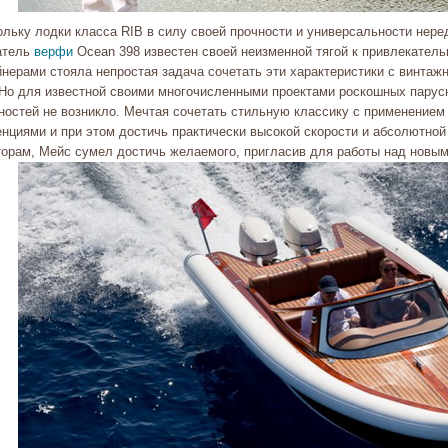
ольку лодки класса RIB в силу своей прочности и универсальности нере
атель
верфи
Ocean 398 известен своей неизменной тягой к привлекатель
йнерами стояла непростая задача сочетать эти характеристики с винта
 Но для известной своими многочисленными проектами роскошных парусны
ностей не возникло. Мечтая сочетать стильную классику с применением
енциями и при этом достичь практически высокой скорости и абсолютно
торам, Мейс сумел достичь желаемого, пригласив для работы над новым