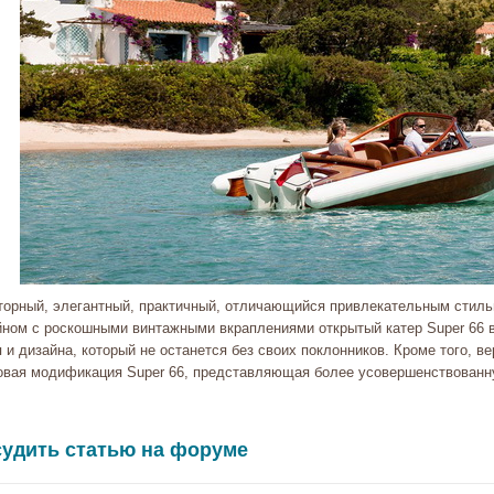
торный, элегантный, практичный, отличающийся привлекательным стиль
йном с роскошными винтажными вкраплениями открытый катер Super 66 
 и дизайна, который не останется без своих поклонников. Кроме того, в
овая модификация Super 66, представляющая более усовершенствованн
удить статью на форуме