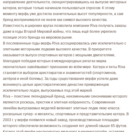
направление деятельности, сконцентрировавшись на выпуске моторных
катеров, которые только начинали пользоваться спросом. К этому
моменту верфь уже достигла значительных высот популярности, а сам
бренд воспринимался не иначе как символ высокого качества.
Известность в широких кругах позволила компании Riva получать заказы
даже в годы Второй Мировой войны, что лишь ещё более укрепило
позиции этого бренда на мировом рынке.
В послевоенные годы верфь Riva ассоциировалась уже исключительно с
элитными моторными лодками высокого качества. В приоритете
оказывается выпуск спортивных катеров с мощными двигателями,
благодаря победам которых в международных регатах марка
окончательно завоёвывает признание во всём мире. Катера и яхты Riva
становятся выбором аристократов и знаменитостей (спортсменов,
актёров и иной богемы). За годы существования верфи успели даже
возникнуть целые аристократические династии приверженцев
исключительно лодок, выпускаемых под этой маркой.
Riva – поистине легендарный бренд, неизменными синонимами которого
являются роскошь, престиж и элитная избранность. Современная
линейка выпускаемых моделей включает элитные лодки люкс-класса:
роскошные супер- и мегаяхты, спортивные и представительские катера. В
2003 г. у верфи появился новый завод, производственные площадки
которого обеспечили возможность создания яхт длиной свыше 65 футов.
Катера этой верфи неоднократно мелькают в кинематографе, оставляя