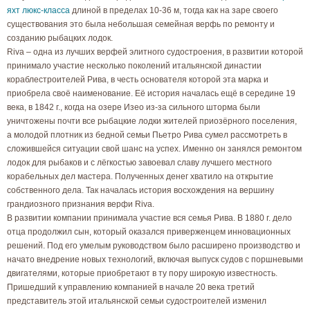
яхт люкс-класса
длиной в пределах 10-36 м, тогда как на заре своего
существования это была небольшая семейная верфь по ремонту и
созданию рыбацких лодок.
Riva – одна из лучших верфей элитного судостроения, в развитии которой
принимало участие несколько поколений итальянской династии
кораблестроителей Рива, в честь основателя которой эта марка и
приобрела своё наименование. Её история началась ещё в середине 19
века, в 1842 г., когда на озере Изео из-за сильного шторма были
уничтожены почти все рыбацкие лодки жителей приозёрного поселения,
а молодой плотник из бедной семьи Пьетро Рива сумел рассмотреть в
сложившейся ситуации свой шанс на успех. Именно он занялся ремонтом
лодок для рыбаков и с лёгкостью завоевал славу лучшего местного
корабельных дел мастера. Полученных денег хватило на открытие
собственного дела. Так началась история восхождения на вершину
грандиозного признания верфи Riva.
В развитии компании принимала участие вся семья Рива. В 1880 г. дело
отца продолжил сын, который оказался приверженцем инновационных
решений. Под его умелым руководством было расширено производство и
начато внедрение новых технологий, включая выпуск судов с поршневыми
двигателями, которые приобретают в ту пору широкую известность.
Пришедший к управлению компанией в начале 20 века третий
представитель этой итальянской семьи судостроителей изменил