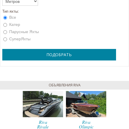
Тип яхты:
Все
Катер
Парусные Яхты
СуперЯхты
ОБЪЯВЛЕНИЯ RIVA
va
Riva
Riva
R
mpic
Rivale
Olimpic
Ri