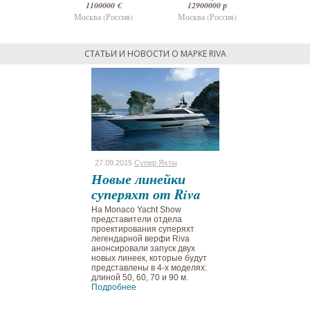
000 р
1100000 €
12900000 р
1100
(Россия)
Москва (Россия)
Москва (Россия)
Москва 
СТАТЬИ И НОВОСТИ О МАРКЕ RIVA
Супер Яхты
27.09.2015
Супер Яхты
линейки
Новые линейки
хт от Riva
суперяхт от Riva
 Yacht Show
На Monaco Yacht Show
тели отдела
представители отдела
вания суперяхт
проектирования суперяхт
ой верфи Riva
легендарной верфи Riva
ли запуск двух
анонсировали запуск двух
ек, которые будут
новых линеек, которые будут
ны в 4-х моделях:
представлены в 4-х моделях:
60, 70 и 90 м.
длиной 50, 60, 70 и 90 м.
е
Подробнее