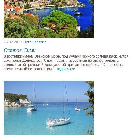
25.02.2017
Путешествия
Остров Сими
В гостеприимном Эгейском море, под лучами южного солнца раскинулся
архипелаг Додеканес. Родос – самый известный из его островов, а
рядом с этой греческой жемчужиной притаился небольшой, но очень
романтичный островок Сими.
Подробнее