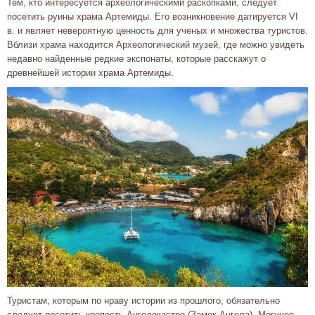
Тем, кто интересуется археологическими раскопками, следует
посетить руины храма Артемиды. Его возникновение датируется VI
в. и являет невероятную ценность для ученых и множества туристов.
Вблизи храма находится Археологический музей, где можно увидеть
недавно найденные редкие экспонаты, которые расскажут о
древнейшей истории храма Артемиды.
Туристам, которым по нраву истории из прошлого, обязательно
следует посетить крепость Ангелокастро (Замок Ангела). Могучее