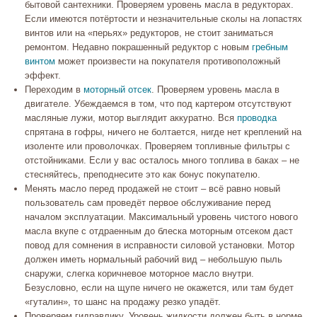
бытовой сантехники. Проверяем уровень масла в редукторах.
Если имеются потёртости и незначительные сколы на лопастях
винтов или на «перьях» редукторов, не стоит заниматься
ремонтом. Недавно покрашенный редуктор с новым
гребным
винтом
может произвести на покупателя противоположный
эффект.
Переходим в
моторный отсек
. Проверяем уровень масла в
двигателе. Убеждаемся в том, что под картером отсутствуют
масляные лужи, мотор выглядит аккуратно. Вся
проводка
спрятана в гофры, ничего не болтается, нигде нет креплений на
изоленте или проволочках. Проверяем топливные фильтры с
отстойниками. Если у вас осталось много топлива в баках – не
стесняйтесь, преподнесите это как бонус покупателю.
Менять масло перед продажей не стоит – всё равно новый
пользователь сам проведёт первое обслуживание перед
началом эксплуатации. Максимальный уровень чистого нового
масла вкупе с отдраенным до блеска моторным отсеком даст
повод для сомнения в исправности силовой установки. Мотор
должен иметь нормальный рабочий вид – небольшую пыль
снаружи, слегка коричневое моторное масло внутри.
Безусловно, если на щупе ничего не окажется, или там будет
«гуталин», то шанс на продажу резко упадёт.
Проверяем гидравлику. Уровень жидкости должен быть в норме,