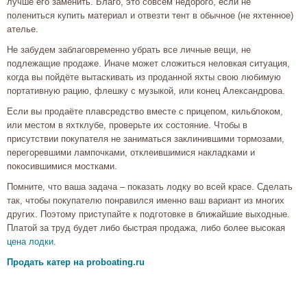
лучше его заменить. Благо, это совсем недорого, если не
полениться купить материал и отвезти тент в обычное (не яхтенное)
ателье.
Не забудем заблаговременно убрать все личные вещи, не
подлежащие продаже. Иначе может сложиться неловкая ситуация,
когда вы пойдёте вытаскивать из проданной яхты свою любимую
портативную рацию, флешку с музыкой, или конец Александрова.
Если вы продаёте плавсредство вместе с прицепом, кильблоком,
или местом в яхтклубе, проверьте их состояние. Чтобы в
присутствии покупателя не заниматься заклинившими тормозами,
перегоревшими лампочками, отклеившимися накладками и
покосившимися мостками.
Помните, что ваша задача – показать лодку во всей красе. Сделать
так, чтобы покупателю понравился именно ваш вариант из многих
других. Поэтому приступайте к подготовке в ближайшие выходные.
Платой за труд будет либо быстрая продажа, либо более высокая
цена лодки
.
Продать катер на proboating.ru