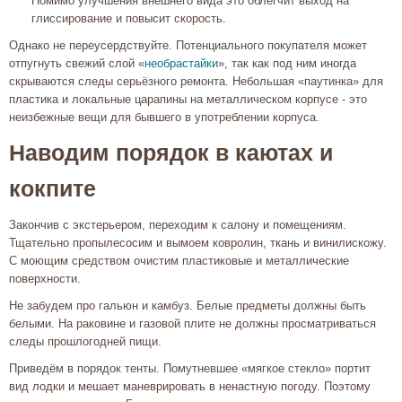
Помимо улучшения внешнего вида это облегчит выход на
глиссирование и повысит скорость.
Однако не переусердствуйте. Потенциального покупателя может
отпугнуть свежий слой «
необрастайки
», так как под ним иногда
скрываются следы серьёзного ремонта. Небольшая «паутинка» для
пластика и локальные царапины на металлическом корпусе - это
неизбежные вещи для бывшего в употреблении корпуса.
Наводим порядок в каютах и
кокпите
Закончив с экстерьером, переходим к салону и помещениям.
Тщательно пропылесосим и вымоем ковролин, ткань и винилискожу.
С моющим средством очистим пластиковые и металлические
поверхности.
Не забудем про гальюн и камбуз. Белые предметы должны быть
белыми. На раковине и газовой плите не должны просматриваться
следы прошлогодней пищи.
Приведём в порядок тенты. Помутневшее «мягкое стекло» портит
вид лодки и мешает маневрировать в ненастную погоду. Поэтому