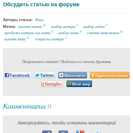
Обсудить статью на форуме
Илья
Авторы статьи:
10
9
7
купить катер
выбор катера
выбор лодки
Метки:
6
8
29
продажа катера или яхты
выбор яхты
советы яхтсменам
11
3
купить яхту
покраска катера
Понравилась статья? Поделись со своими друзьями
Facebook
Twitter
Вконтакте
Одноклассники
Google+
Мой мир
Комментарии
0
Авторизуйтесь, чтобы оставить комментарий