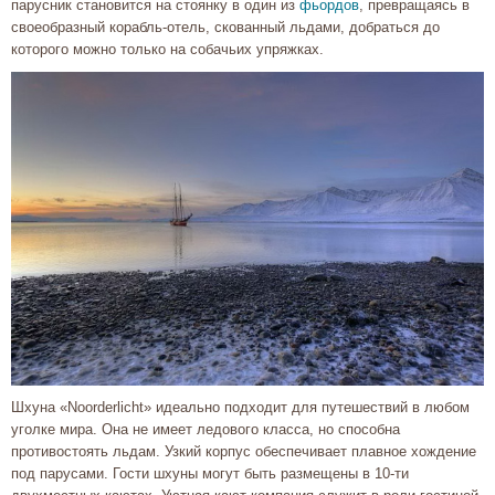
парусник становится на стоянку в один из
фьордов
, превращаясь в
своеобразный корабль-отель, скованный льдами, добраться до
которого можно только на собачьих упряжках.
Шхуна «Noorderlicht» идеально подходит для путешествий в любом
уголке мира. Она не имеет ледового класса, но способна
противостоять льдам. Узкий корпус обеспечивает плавное хождение
под парусами. Гости шхуны могут быть размещены в 10-ти