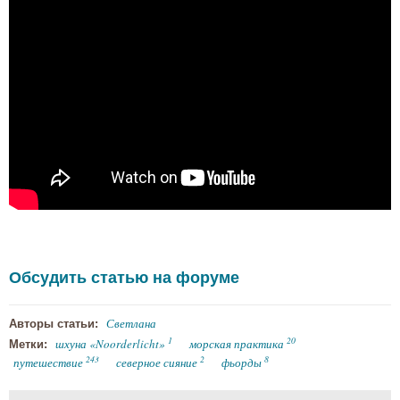
Обсудить статью на форуме
Светлана
Авторы статьи:
1
20
шхуна «Noorderlicht»
морская практика
Метки:
243
2
8
путешествие
северное сияние
фьорды