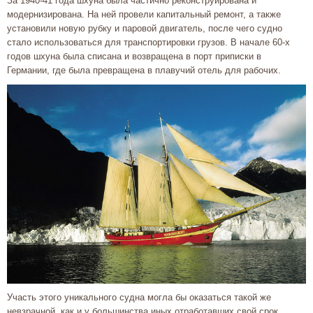
За 1940-41 года шхуна была частично реконструирована и
модернизирована. На ней провели капитальный ремонт, а также
установили новую рубку и паровой двигатель, после чего судно
стало использоваться для транспортировки грузов. В начале 60-х
годов шхуна была списана и возвращена в порт приписки в
Германии, где была превращена в плавучий отель для рабочих.
Участь этого уникального судна могла бы оказаться такой же
невзрачной, как и у большинства иных отработавших свой срок