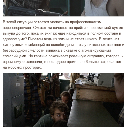
В такой ситуации остается уповать на профессионализм
переговорщиков. Сможет ли начальство прийти к приемлемой сумме
выкупа до того, пока их экипаж еще находиться в полном составе и
здравом уме? Пиратам ведь их жизни не стоят ничего. В ленте нет
хитроумных комбинаций по освобождению, оглушительных взрывов и
безрассудной смелости экипажа в схватке с агонизирующими
сомалийцами. Но картина показывает реальную ситуацию, которая, к
огромному сожалению, в последнее время все больше встречается
на морских просторах.