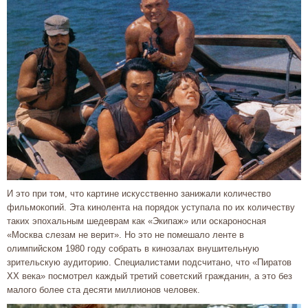
И это при том, что картине искусственно занижали количество
фильмокопий. Эта кинолента на порядок уступала по их количеству
таких эпохальным шедеврам как «Экипаж» или оскароносная
«Москва слезам не верит». Но это не помешало ленте в
олимпийском 1980 году собрать в кинозалах внушительную
зрительскую аудиторию. Специалистами подсчитано, что «Пиратов
ХХ века» посмотрел каждый третий советский гражданин, а это без
малого более ста десяти миллионов человек.