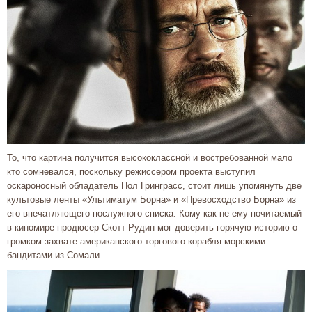
То, что картина получится высококлассной и востребованной мало
кто сомневался, поскольку режиссером проекта выступил
оскароносный обладатель Пол Гринграсс, стоит лишь упомянуть две
культовые ленты «Ультиматум Борна» и «Превосходство Борна» из
его впечатляющего послужного списка. Кому как не ему почитаемый
в киномире продюсер Скотт Рудин мог доверить горячую историю о
громком захвате американского торгового корабля морскими
бандитами из Сомали.