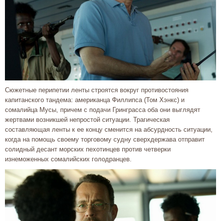
Сюжетные перипетии ленты строятся вокруг противостояния
капитанского тандема: американца Филлипса (Том Хэнкс) и
сомалийца Мусы, причем с подачи Гринграсса оба они выглядят
жертвами возникшей непростой ситуации. Трагическая
составляющая ленты к ее концу сменится на абсурдность ситуации,
когда на помощь своему торговому судну сверхдержава отправит
солидный десант морских пехотинцев против четверки
изнеможенных сомалийских голодранцев.