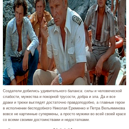
Создатели добились удивительного баланса: силы и человеческой
слабости, мужества и покорной трусости, добра и зла. Да и все
драки и трюки выглядят достаточно правдоподобно, а главные герои
в исполнении бесподобного Николая Еременко и Петра Вельяминова
вовсе не картинные супермены, а просто мужики во всей своей красе
со всеми своими достоинствами и недостатками.