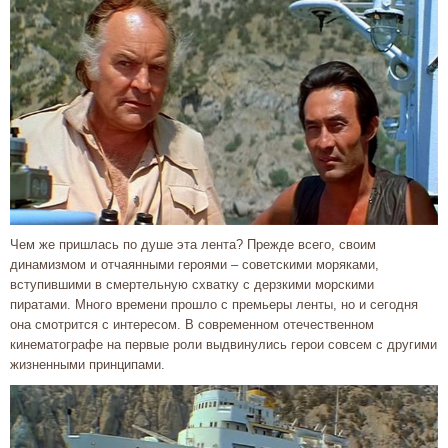
Чем же пришлась по душе эта лента? Прежде всего, своим
динамизмом и отчаянными героями – советскими моряками,
вступившими в смертельную схватку с дерзкими морскими
пиратами. Много времени прошло с премьеры ленты, но и сегодня
она смотрится с интересом. В современном отечественном
кинематографе на первые роли выдвинулись герои совсем с другими
жизненными принципами.