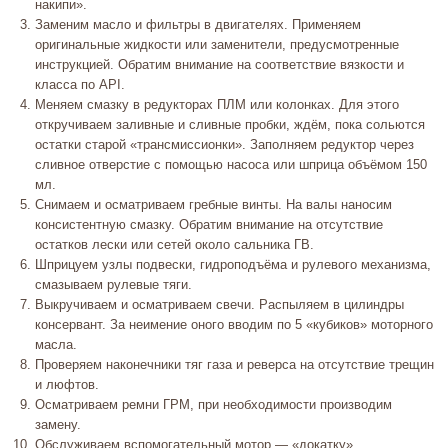
накипи».
Заменим масло и фильтры в двигателях. Применяем
оригинальные жидкости или заменители, предусмотренные
инструкцией. Обратим внимание на соответствие вязкости и
класса по API.
Меняем смазку в редукторах ПЛМ или колонках. Для этого
откручиваем заливные и сливные пробки, ждём, пока сольются
остатки старой «трансмиссионки». Заполняем редуктор через
сливное отверстие с помощью насоса или шприца объёмом 150
мл.
Снимаем и осматриваем гребные винты. На валы наносим
консистентную смазку. Обратим внимание на отсутствие
остатков лески или сетей около сальника ГВ.
Шприцуем узлы подвески, гидроподъёма и рулевого механизма,
смазываем рулевые тяги.
Выкручиваем и осматриваем свечи. Распыляем в цилиндры
консервант. За неимение оного вводим по 5 «кубиков» моторного
масла.
Проверяем наконечники тяг газа и реверса на отсутствие трещин
и люфтов.
Осматриваем ремни ГРМ, при необходимости производим
замену.
Обслуживаем вспомогательный мотор — «докатку».