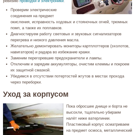
ревизию
проводки и электроники
.
Проверим электрические
соединения на предмет
окисления, исправность ходовых и стояночных огней, трюмных
помп, а также их поплавков.
Диагностируем работу световых и звуковых сигнализаторов
перегрева и низкого давления масла.
Желательно демонтировать мониторы картплоттеров (эхолотов,
навигаторов) и радара во избежание кражи.
Заменим перегоревшие предохранители и лампы.
Отключим и зарядим аккумуляторы, очистим клеммы и покроем
их защитной смазкой.
Убедимся в отсутствии потертостей жгутов в местах прохода
через переборки.
Уход за корпусом
Пока обросшее днище и борта не
высохли, тщательно убираем
налёт ниже ватерлинии.
Пластиковый корпус осматриваем
на предмет осмоса, металлический