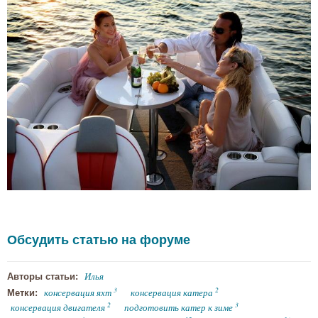
Обсудить статью на форуме
Илья
Авторы статьи:
3
2
консервация яхт
консервация катера
Метки:
2
3
консервация двигателя
подготовить катер к зиме