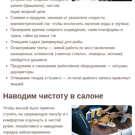
шпили (брашпили), чистим
ящик якорной цепи.
Снимем и продуем, начиная от указателя скорости,
манометрический лаг, чтобы исключить наличие воды в трубках.
Проверяем крепеж леерного ограждения, свим-платформы и
трапа, гайки рулевых тяг.
Очищаем садки (аквариумы) для рыбы.
Осматриваем тенты — зимой работа по восстановлению
изношенных элементов («мягкое стекло», люверсы, молнии)
обойдётся дешевле.
Продуваем и смазываем рыболовное оборудование — катушки,
даунриггеры.
Отмываем тендер («тузик») — остатки рыбного запаха привлекут
мышей.
Наводим чистоту в салоне
Чтобы весной было приятно
ступить на сверкающую палубу и с
комфортом отдохнуть в чистой
рубке, позаботимся о наведении
порядка заблаговременно.