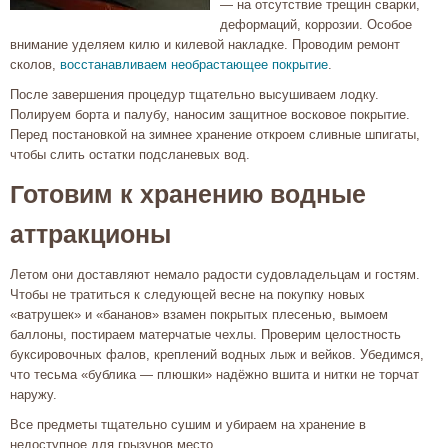
— на отсутствие трещин сварки,
деформаций, коррозии. Особое
внимание уделяем килю и килевой накладке. Проводим ремонт
сколов,
восстанавливаем необрастающее покрытие
.
После завершения процедур тщательно высушиваем лодку.
Полируем борта и палубу, наносим защитное восковое покрытие.
Перед постановкой на зимнее хранение откроем сливные шпигаты,
чтобы слить остатки подсланевых вод.
Готовим к хранению водные
аттракционы
Летом они доставляют немало радости судовладельцам и гостям.
Чтобы не тратиться к следующей весне на покупку новых
«ватрушек» и «бананов» взамен покрытых плесенью, вымоем
баллоны, постираем матерчатые чехлы. Проверим целостность
буксировочных фалов, креплений водных лыж и вейков. Убедимся,
что тесьма «бублика — плюшки» надёжно вшита и нитки не торчат
наружу.
Все предметы тщательно сушим и убираем на хранение в
недоступное для грызунов место.