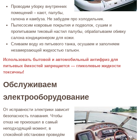
Проводим уборку внутренних
помещений – кают, палубы,
галюна и камбуза. Не забудем про холодильник.
Пылесосим ковровые покрытия и подволок, сушим и
пропитываем тиковый настил палубы, обрабатываем обивку
салона кондиционером для кожи.
Сливаем воду из питьевого танка, осушаем и заполняем
незамерзающей жидкостью гальюн.
Использовать бытовой и автомобильный антифриз для
питьевых ёмкостей запрещается — гликолевые жидкости
токсичны!
Обслуживаем
электрооборудование
От исправности электрики зависит
безопасность плавания. Чтобы
отказ не произошел в самый
неподходящий момент, в
спокойной обстановке проведём