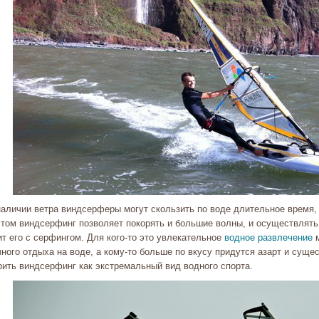
наличии ветра виндсерферы могут скользить по воде длительное время,
этом виндсерфинг позволяет покорять и большие волны, и осуществлять
т его с серфингом. Для кого-то это увлекательное
водное развлечение
м
ного отдыха на воде, а кому-то больше по вкусу придутся азарт и суще
рить виндсерфинг как экстремальный вид водного спорта.