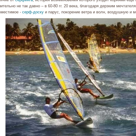
ительно не так давно – в 60-80 гг. 20 века, благодаря дерзким мечтате
вместимое -
серф-доску
и парус, покорение ветра и волн, воздушную и 