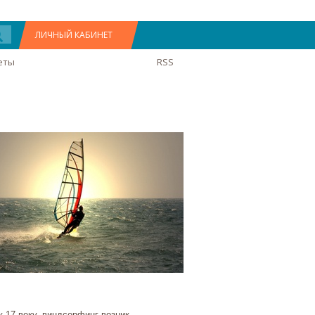
ЛИЧНЫЙ КАБИНЕТ
еты
RSS
к 17 веку, виндсерфинг возник