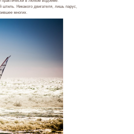
 практически в любом водоёме.
й штиль. Никакого двигателя, лишь парус,
рившее многих.