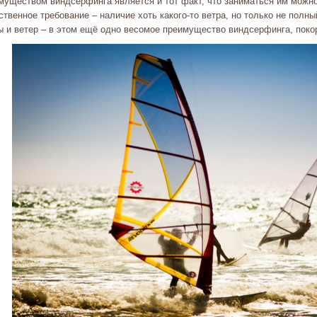
муществом виндсерфинга является и тот факт, что заниматься им можно
твенное требование – наличие хоть какого-то ветра, но только не полны
ы и ветер – в этом ещё одно весомое преимущество виндсерфинга, поко