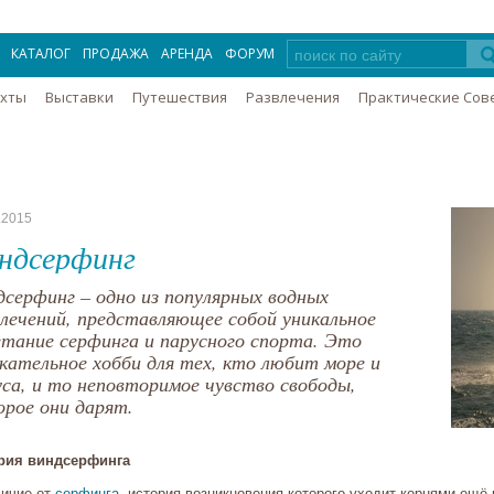
КАТАЛОГ
ПРОДАЖА
АРЕНДА
ФОРУМ
Яхты
Выставки
Путешествия
Развлечения
Практические Сов
.2015
ндсерфинг
дсерфинг – одно из популярных водных
влечений, представляющее собой уникальное
етание серфинга и парусного спорта. Это
екательное хобби для тех, кто любит море и
уса, и то неповторимое чувство свободы,
орое они дарят.
рия виндсерфинга
личие от
серфинга
, история возникновения которого уходит корнями ещё 