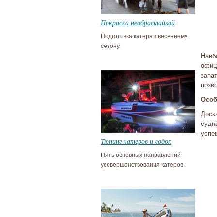
Покраска необрастайкой
Подготовка катера к весеннему
сезону.
Наиб
офиц
запа
позв
Особ
Доск
судн
успе
Тюнинг катеров и лодок
Пять основных направлений
усовершенствования катеров.