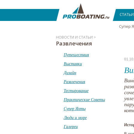
СТАТЬИ
Супер 
НОВОСТИ И СТАТЬИ >
Развлечения
Путешествия
01.10
Выставки
Ви
Дизайн
Вин
Развлечения
раз
Тестирование
соч
увл
Практические Советы
пар
Супер Яхты
кот
Люди и море
Исто
Галереи
В от