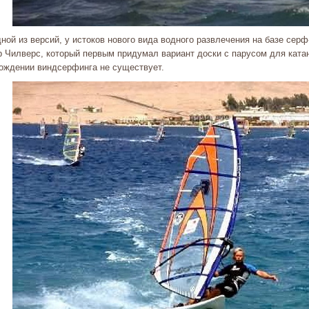
ной из версий, у истоков нового вида водного развлечения на базе серф
р Чилверс, который первым придумал вариант доски с парусом для катан
рождении виндсерфинга не существует.