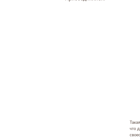
Така
что 
свое