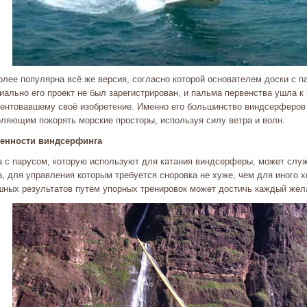
олее популярна всё же версия, согласно которой основателем доски с 
иально его проект не был зарегистрирован, и пальма первенства ушла 
тентовавшему своё изобретение. Именно его большинство виндсерферов 
оляющим покорять морские просторы, используя силу ветра и волн.
енности виндсерфинга
а с парусом, которую используют для катания виндсерферы, может служ
а, для управления которым требуется сноровка не хуже, чем для иного 
шных результатов путём упорных тренировок может достичь каждый же