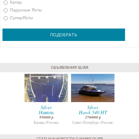
Катер
Парусные Яхты
СуперЯхты
ОБЪЯВЛЕНИЯ SILVER
ver
Silver
Silver
Si
540 HT
Николь
Hawk 540 HT
Ни
000 р
950000 р
2700000 р
950
ург (Россия)
Казань (Россия)
Санкт-Петербург (Россия)
Казань 
СТАТЬИ И НОВОСТИ О МАРКЕ SILVER