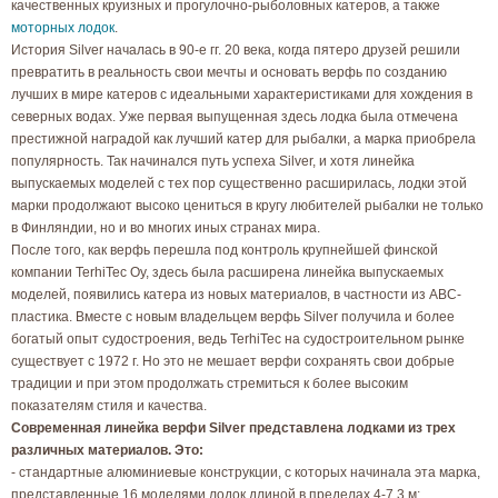
качественных круизных и прогулочно-рыболовных катеров, а также
моторных лодок
.
История Silver началась в 90-е гг. 20 века, когда пятеро друзей решили
превратить в реальность свои мечты и основать верфь по созданию
лучших в мире катеров с идеальными характеристиками для хождения в
северных водах. Уже первая выпущенная здесь лодка была отмечена
престижной наградой как лучший катер для рыбалки, а марка приобрела
популярность. Так начинался путь успеха Silver, и хотя линейка
выпускаемых моделей с тех пор существенно расширилась, лодки этой
марки продолжают высоко цениться в кругу любителей рыбалки не только
в Финляндии, но и во многих иных странах мира.
После того, как верфь перешла под контроль крупнейшей финской
компании TerhiTec Oy, здесь была расширена линейка выпускаемых
моделей, появились катера из новых материалов, в частности из АВС-
пластика. Вместе с новым владельцем верфь Silver получила и более
богатый опыт судостроения, ведь TerhiTec на судостроительном рынке
существует с 1972 г. Но это не мешает верфи сохранять свои добрые
традиции и при этом продолжать стремиться к более высоким
показателям стиля и качества.
Современная линейка верфи Silver представлена лодками из трех
различных материалов. Это:
- стандартные алюминиевые конструкции, с которых начинала эта марка,
представленные 16 моделями лодок длиной в пределах 4-7,3 м;