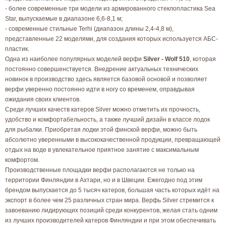
- более современные три модели из армированного стеклопластика Sea
Star, выпускаемые в диапазоне 6,6-8,1 м;
- современные стильные Terhi (диапазон длины 2,4-4,8 м),
представленные 22 моделями, для создания которых используется АБС-
пластик.
Одна из наиболее популярных моделей верфи
Silver - Wolf 510
, которая
постоянно совершенствуется. Внедрение актуальных технических
новинок в производство здесь является базовой основой и позволяет
верфи уверенно постоянно идти в ногу со временем, оправдывая
ожидания своих клиентов.
Среди лучших качеств катеров Silver можно отметить их прочность,
удобство и комфортабельность, а также лучший дизайн в классе лодок
для рыбалки. Приобретая лодки этой финской верфи, можно быть
абсолютно уверенными в высококачественной продукции, превращающей
отдых на воде в увлекательное приятное занятие с максимальным
комфортом.
Производственные площадки верфи располагаются не только на
территории Финляндии в Ахтари, но и в Швеции. Ежегодно под этим
брендом выпускается до 5 тысяч катеров, большая часть которых идёт на
экспорт в более чем 25 различных стран мира. Верфь Silver стремится к
завоеванию лидирующих позиций среди конкурентов, желая стать одним
из лучших производителей катеров Финляндии и при этом обеспечивать