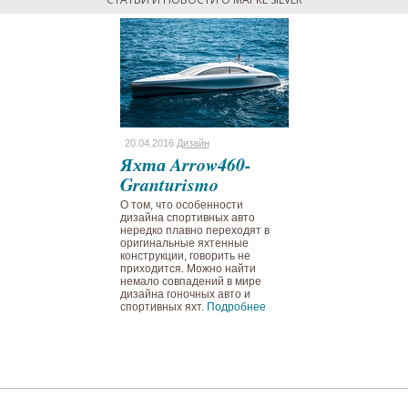
Дизайн
20.04.2016
Дизайн
rrow460-
Яхта Arrow460-
rismo
Granturismo
 особенности
О том, что особенности
портивных авто
дизайна спортивных авто
авно переходят в
нередко плавно переходят в
ные яхтенные
оригинальные яхтенные
и, говорить не
конструкции, говорить не
я. Можно найти
приходится. Можно найти
впадений в мире
немало совпадений в мире
ночных авто и
дизайна гоночных авто и
 яхт.
Подробнее
спортивных яхт.
Подробнее