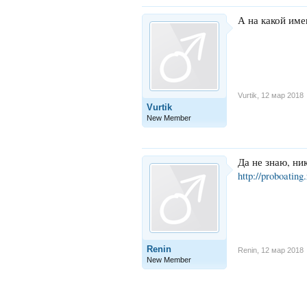
А на какой име
Vurtik
,
12 мар 2018
Vurtik
New Member
Да не знаю, ни
http://proboating
Renin
Renin
,
12 мар 2018
New Member