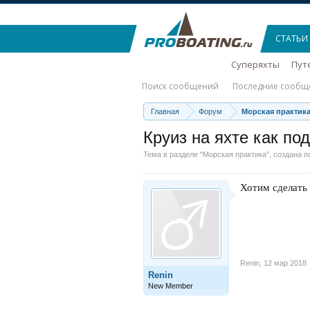
СТАТЬИ
Суперяхты
Пут
Поиск сообщений
Последние сообщ
Главная
Форум
Морская практик
Круиз на яхте как по
Тема в разделе "
Морская практика
", создана 
Хотим сделать 
Renin
,
12 мар 2018
Renin
New Member