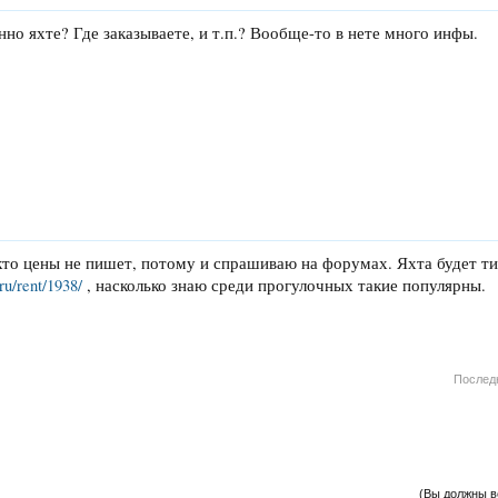
нно яхте? Где заказываете, и т.п.? Вообще-то в нете много инфы.
кто цены не пишет, потому и спрашиваю на форумах. Яхта будет ти
.ru/rent/1938/
, насколько знаю среди прогулочных такие популярны.
Послед
(Вы должны в