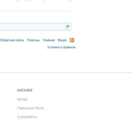
Обратная связь
Помощь
Главная
Вверх
Условия и правила
КАТАЛОГ
Катер
Парусные Яхты
СуперЯхты