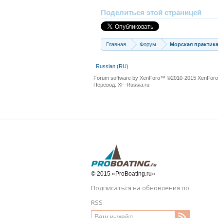
Поделиться этой страницей
Главная
Форум
Морская практик
Russian (RU)
Forum software by XenForo™
©2010-2015 XenForo 
Перевод:
XF-Russia.ru
© 2015 «ProBoating.ru»
Подписаться на обновления по
RSS