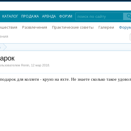
КАТАЛОГ
ПРОДАЖА
АРЕНДА
ФОРУМ
ешествия
Развлечения
Практические советы
Галереи
Фору
ения
а
дарок
пользователем
Renin
,
12 мар 2018
.
подарок для коллеги - круиз на яхте. Не знаете сколько такое удово