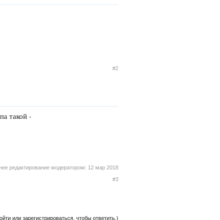
#2
па такой -
нее редактирование модератором:
12 мар 2018
#3
ойти или зарегистрироваться, чтобы ответить.)