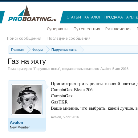
СТАТЬИ
КАТАЛОГ
ПРОДАЖА
АРЕН
Суперяхты
Путешествия
Развлечения
Поиск сообщений
Последние сообщения
Главная
Форум
Парусные яхты
Газ на яхту
Тема в разделе "
Парусные яхты
", создана пользователем
Avalon
,
5 авг 2016
.
Присмотрел три варианта газовой плитки 
CampinGaz Bleau 206
CampinGaz
GazTKR
Ваше мнение, что выбрать, какой лучше, 
Avalon
,
5 авг 2016
Avalon
New Member