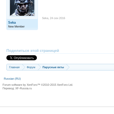
Seka
,
24 сен 2016
Seka
New Member
Поделиться этой страницей
Главная
Форум
Парусные яхты
Russian (RU)
Forum software by XenForo™
©2010-2015 XenForo Ltd.
Перевод:
XF-Russia.ru