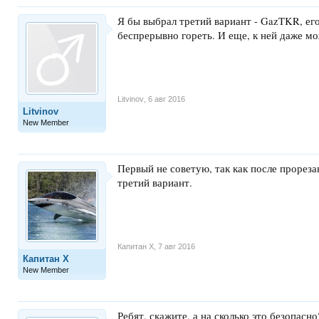
Я бы выбрал третий вариант - GazTKR, ег
беспрерывно гореть. И еще, к ней даже мо
Litvinov
,
6 авг 2016
Litvinov
New Member
Первый не советую, так как после прореза
третий вариант.
Капитан Х
,
7 авг 2016
Капитан Х
New Member
Ребят, скажите, а на сколько это безопасно