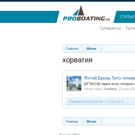
СТАТЬИ
Суперяхты
Пут
Главная
Метки
хорватия
Яхтой Броза Тито тепе
[ATTACH]Старые яхты, которые к
Автор темы:
Svetlana
,
23 май 20
Показано результатов: с 1 по 1 из 1.
Главная
Метки