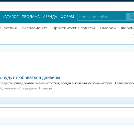
КАТАЛОГ
ПРОДАЖА
АРЕНДА
ФОРУМ
ешествия
Развлечения
Практические советы
Галереи
Форум
рь будут любоваться дайверы
огда-то принадлежали знаменитостям, всегда вызывают особый интерес. Такие корабл
16
, ответов - 2, в разделе:
Новости