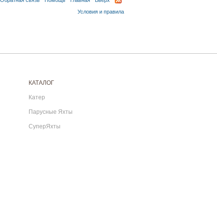
Обратная связь
Помощь
Главная
Вверх
Условия и правила
КАТАЛОГ
Катер
Парусные Яхты
СуперЯхты