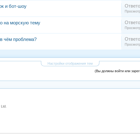
Ответо
ок и бот-шоу
Просмотр
Ответо
о на морскую тему
Просмотр
Ответо
 в чём проблема?
Просмотр
Настройки отображения тем
(Вы должны войти или заре
Ltd.