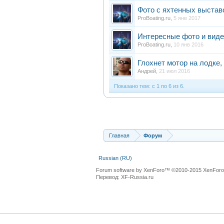
Фото с яхтенных выстав
ProBoating.ru
,
5 янв 2017
Интересные фото и виде
ProBoating.ru
,
10 янв 2016
Глохнет мотор на лодке,
Андрей
,
21 июл 2016
Показано тем: с 1 по 6 из 6.
Главная
Форум
Russian (RU)
Forum software by XenForo™
©2010-2015 XenForo 
Перевод:
XF-Russia.ru