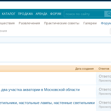
КАТАЛОГ
ПРОДАЖА
АРЕНДА
ФОРУМ
ешествия
Развлечения
Практические советы
Галереи
Фору
ения
Дата создания
Ответов
Ответо
Просмотр
Ответо
 два участка акватории в Московской области
Просмотр
Ответо
тильники, настольные лампы, настенные светильники
Просмотр