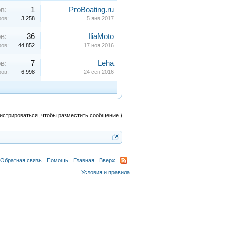
в:
1
ProBoating.ru
ов:
3.258
5 янв 2017
в:
36
IliaMoto
ов:
44.852
17 ноя 2016
в:
7
Leha
ов:
6.998
24 сен 2016
гистрироваться, чтобы разместить сообщение.)
Обратная связь
Помощь
Главная
Вверх
Условия и правила