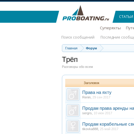
СТАТЬИ
Суперяхты
Пут
Поиск сообщений
Последние сообщ
Главная
Форум
Трёп
Разговоры обо всем
Заголовок
Права на яхту
Renin
,
29 сен 2017
Продам права аренды на
sergrs
,
10 июн 2017
Продам корабельные све
tikovka888
,
25 май 2017