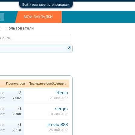
Войти или зарегистрироваться
МОИ ЗАКЛАДКИ
м
Пользователи
Просмотров
Последнее сообщение ↓
в:
2
Renin
ов:
7.002
29 сен 2017
в:
0
sergrs
ов:
2.708
10 июн 2017
в:
0
tikovka888
ов:
2.210
25 май 2017