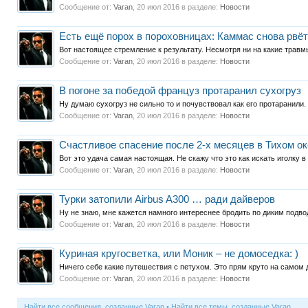
Сообщение от:
Varan
,
20 июл 2016
в разделе:
Новости
Есть ещё порох в пороховницах: Каммас снова рвёт
Вот настоящее стремление к результату. Несмотря ни на какие травмы
Сообщение от:
Varan
,
20 июл 2016
в разделе:
Новости
В погоне за победой француз протаранил сухогруз
Ну думаю сухогруз не сильно то и почувствовал как его протаранили.
Сообщение от:
Varan
,
20 июл 2016
в разделе:
Новости
Счастливое спасение после 2-х месяцев в Тихом о
Вот это удача самая настоящая. Не скажу что это как искать иголку в 
Сообщение от:
Varan
,
20 июл 2016
в разделе:
Новости
Турки затопили Airbus A300 … ради дайверов
Ну не знаю, мне кажется намного интереснее бродить по диким подв
Сообщение от:
Varan
,
20 июл 2016
в разделе:
Новости
Куриная кругосветка, или Моник – не домоседка: )
Ничего себе какие путешествия с петухом. Это прям круто на самом д
Сообщение от:
Varan
,
20 июл 2016
в разделе:
Новости
Найти все сообщения, созданные Varan
Найти все темы, созданные Varan