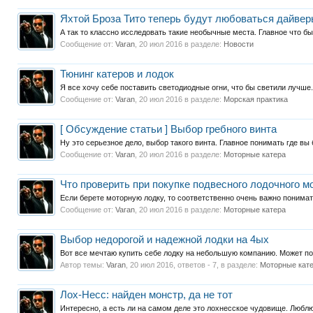
Яхтой Броза Тито теперь будут любоваться дайве
А так то классно исследовать такие необычные места. Главное что бы
Сообщение от:
Varan
,
20 июл 2016
в разделе:
Новости
Тюнинг катеров и лодок
Я все хочу себе поставить светодиодные огни, что бы светили лучше. 
Сообщение от:
Varan
,
20 июл 2016
в разделе:
Морская практика
[ Обсуждение статьи ] Выбор гребного винта
Ну это серьезное дело, выбор такого винта. Главное понимать где вы 
Сообщение от:
Varan
,
20 июл 2016
в разделе:
Моторные катера
Что проверить при покупке подвесного лодочного мо
Если берете моторную лодку, то соответственно очень важно понимать
Сообщение от:
Varan
,
20 июл 2016
в разделе:
Моторные катера
Выбор недорогой и надежной лодки на 4ых
Вот все мечтаю купить себе лодку на небольшую компанию. Может п
Автор темы:
Varan
,
20 июл 2016
, ответов - 7, в разделе:
Моторные кат
Лох-Несс: найден монстр, да не тот
Интересно, а есть ли на самом деле это лохнесское чудовище. Люблю 