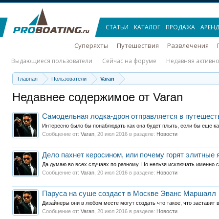
СТАТЬИ
КАТАЛОГ
ПРОДАЖА
АРЕН
Суперяхты
Путешествия
Развлечения
Выдающиеся пользователи
Сейчас на форуме
Недавняя активно
Главная
Пользователи
Varan
Недавнее содержимое от Varan
Самодельная лодка-дрон отправляется в путешест
Интересно было бы понаблюдать как она будет плыть, если бы еще кач
Сообщение от:
Varan
,
20 июл 2016
в разделе:
Новости
Дело пахнет керосином, или почему горят элитные 
Да думаю во всех случаях по разному. Но нельзя исключать именно ст
Сообщение от:
Varan
,
20 июл 2016
в разделе:
Новости
Паруса на суше создаст в Москве Эванс Маршалл
Дизайнеры они в любом месте могут создать что такое, что заставит 
Сообщение от:
Varan
,
20 июл 2016
в разделе:
Новости