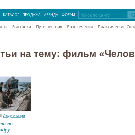
КАТАЛОГ
ПРОДАЖА
АРЕНДА
ФОРУМ
Яхты
Выставки
Путешествия
Развлечения
Практические Сов
тьи на тему: фильм «Чело
16
Люди и море
ти по
ндру