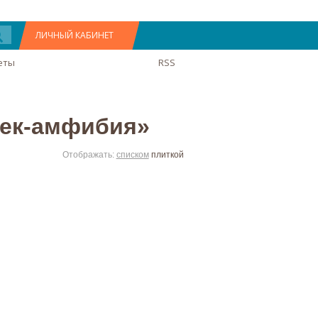
ЛИЧНЫЙ КАБИНЕТ
еты
RSS
век-амфибия»
Отображать:
списком
плиткой