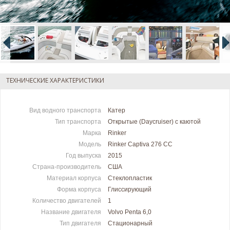
ТЕХНИЧЕСКИЕ ХАРАКТЕРИСТИКИ
Вид водного транспорта
Катер
Тип транспорта
Открытые (Daycruiser) с каютой
Марка
Rinker
Модель
Rinker Captiva 276 CC
Год выпуска
2015
Страна-производитель
США
Материал корпуса
Стеклопластик
Форма корпуса
Глиссирующий
Количество двигателей
1
Название двигателя
Volvo Penta 6,0
Тип двигателя
Стационарный