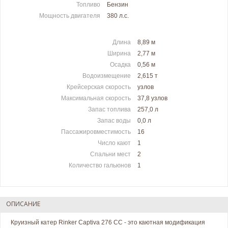
Топливо
Бензин
Мощность двигателя
380 л.c.
Длина
8,89 м
Ширина
2,77 м
Осадка
0,56 м
Водоизмещение
2,615 т
Крейсерская скорость
узлов
Максимальная скорость
37,8 узлов
Запас топлива
257,0 л
Запас воды
0,0 л
Пассажировместимость
16
Число кают
1
Спальни мест
2
Количество гальюнов
1
ОПИСАНИЕ
Круизный катер Rinker Captiva 276 CC - это каютная модификация