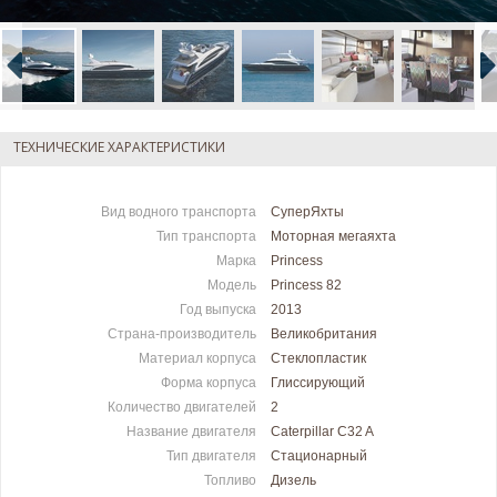
ТЕХНИЧЕСКИЕ ХАРАКТЕРИСТИКИ
Вид водного транспорта
СуперЯхты
Тип транспорта
Моторная мегаяхта
Марка
Princess
Модель
Princess 82
Год выпуска
2013
Страна-производитель
Великобритания
Материал корпуса
Стеклопластик
Форма корпуса
Глиссирующий
Количество двигателей
2
Название двигателя
Caterpillar C32 A
Тип двигателя
Стационарный
Топливо
Дизель