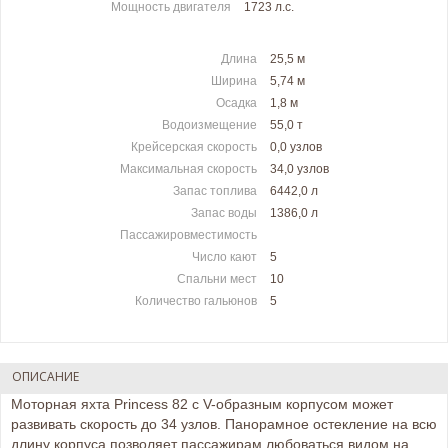
Мощность двигателя
1723 л.c.
Длина
25,5 м
Ширина
5,74 м
Осадка
1,8 м
Водоизмещение
55,0 т
Крейсерская скорость
0,0 узлов
Максимальная скорость
34,0 узлов
Запас топлива
6442,0 л
Запас воды
1386,0 л
Пассажировместимость
Число кают
5
Спальни мест
10
Количество гальюнов
5
ОПИСАНИЕ
Моторная яхта Princess 82 с V-образным корпусом может
развивать скорость до 34 узлов. Панорамное остекление на всю
длину корпуса позволяет пассажирам любоваться видом на