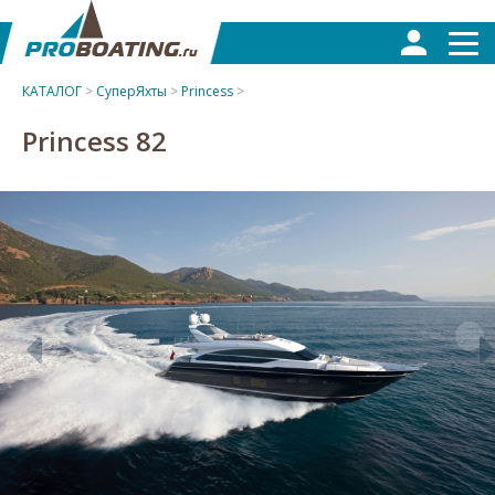
КАТАЛОГ
>
СуперЯхты
>
Princess
>
Princess 82