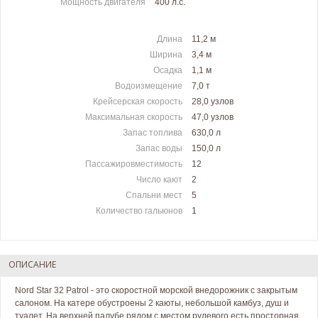
Мощность двигателя
400 л.c.
Длина
11,2 м
Ширина
3,4 м
Осадка
1,1 м
Водоизмещение
7,0 т
Крейсерская скорость
28,0 узлов
Максимальная скорость
47,0 узлов
Запас топлива
630,0 л
Запас воды
150,0 л
Пассажировместимость
12
Число кают
2
Спальни мест
5
Количество гальюнов
1
ОПИСАНИЕ
Nord Star 32 Patrol - это скоростной морской внедорожник с закрытым
салоном. На катере обустроены 2 каюты, небольшой камбуз, душ и
туалет. На верхней палубе рядом с местом рулевого есть просторная