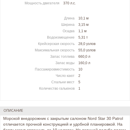
Мощность двигателя
370 л.c.
Длина
10,1 м
Ширина
3,15 м
Осадка
1,1 м
Водоизмещение
5,31 т
Крейсерская скорость
28,0 узлов
Максимальная скорость
55,0 узлов
Запас топлива
660,0 л
Запас воды
160,0 л
Пассажировместимость
10
Число кают
2
Спальни мест
5
Количество гальюнов
1
ОПИСАНИЕ
Морской внедорожник с закрытым салоном Nord Star 30 Patrol
отличается прочной конструкцией и удобной планировкой. На
борту могут отдохнуть до 10 человек. На верхней палубе рядом