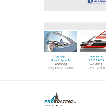
Facebo
катер
Bavaria
Four Winns
Malibu m220
Bavaria Sport 29
S 235 RS&SS
32000000 р
9000000 р
6758900 р
Москва (Россия)
Владивосток (Россия)
Сочи (Россия)