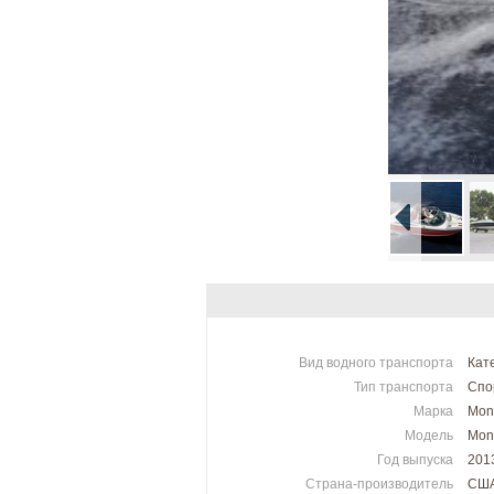
Вид водного транспорта
Кат
Тип транспорта
Спо
Марка
Mon
Модель
Mon
Год выпуска
201
Страна-производитель
СШ