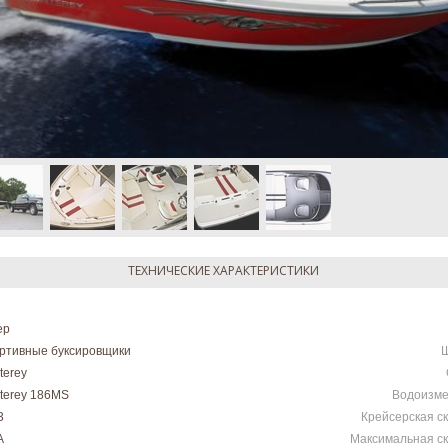
ТЕХНИЧЕСКИЕ ХАРАКТЕРИСТИКИ
ер
ртивные буксировщики
terey
terey 186MS
Водоизм
3
Крейсерская с
А
Максимальная ск