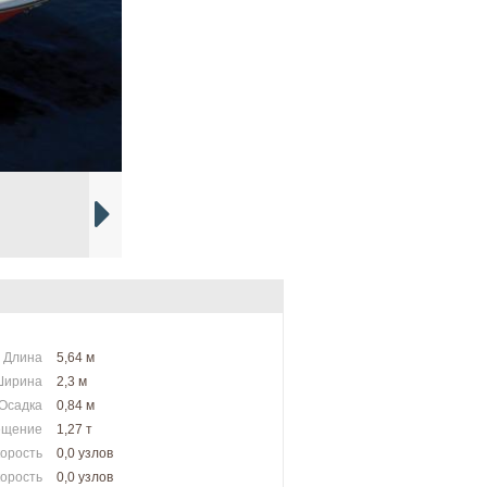
Длина
5,64 м
Ширина
2,3 м
Осадка
0,84 м
ещение
1,27 т
корость
0,0 узлов
орость
0,0 узлов