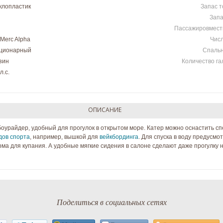
клопластик
Запас т
Запа
Пассажировмест
 Merc Alpha
Числ
ционарный
Спальн
зин
Количество г
л.c.
ОПИСАНИЕ
боурайдер, удобный для прогулок в открытом море. Катер можно оснастить 
дов спорта
, например, вышкой для
вейкбординга
. Для спуска в воду предусмо
ма для купания. А удобные мягкие сидения в салоне сделают даже прогулку 
Поделиться в социальных сетях