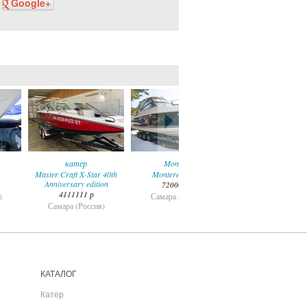
Google+
катер
Monterey
SeaDoo
Master Craft X-Star 40th
Monterey 295SY
230 Wake
Anniversary edition
7200000 р
3111111 р
4111111 р
)
Самара (Россия)
Самара (Россия
Самара (Россия)
КАТАЛОГ
Катер