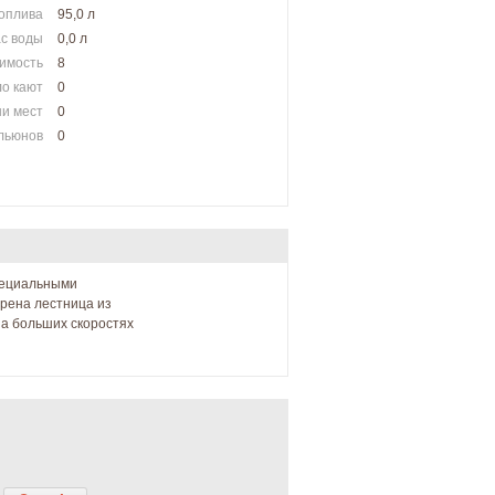
оплива
95,0 л
с воды
0,0 л
имость
8
о кают
0
и мест
0
альюнов
0
специальными
трена лестница из
на больших скоростях