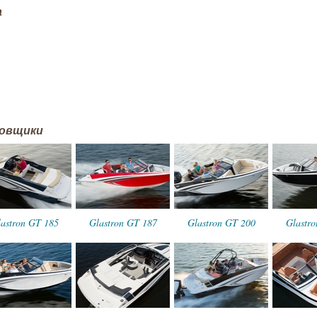
а
ровщики
astron GT 185
Glastron GT 187
Glastron GT 200
Glastr