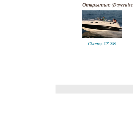
Открытые (Daycruise
Glastron GS 289
Glastron
Glastron
Glastron
Glastron GT 229
Glastron GS 219
219