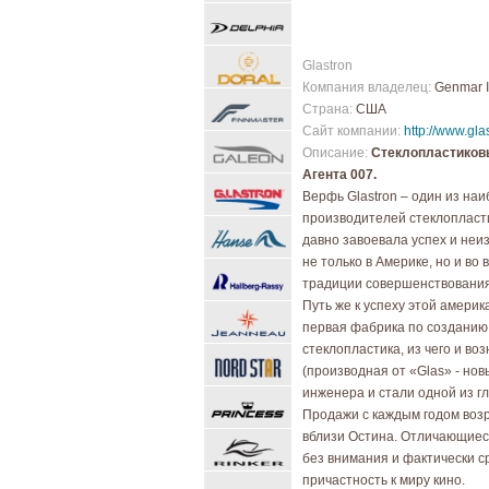
Glastron
Компания владелец:
Genmar I
Страна:
США
Сайт компании:
http://www.gla
Описание:
Стеклопластиковы
Агента 007.
Верфь Glastron – один из на
производителей стеклопласт
давно завоевала успех и не
не только в Америке, но и во
традиции совершенствования
Путь же к успеху этой америк
первая фабрика по созданию 
стеклопластика, из чего и в
(производная от «Glas» - но
инженера и стали одной из г
Продажи с каждым годом возр
вблизи Остина. Отличающиес
без внимания и фактически с
причастность к миру кино.