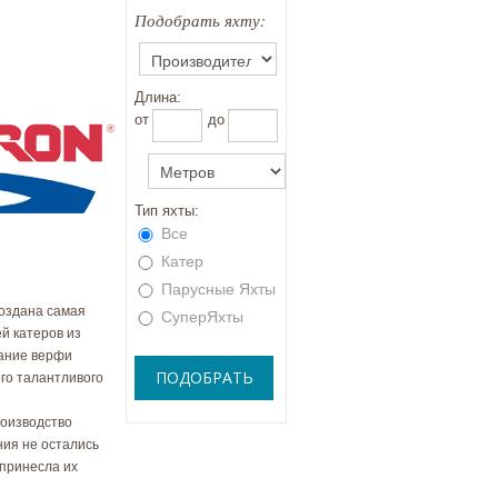
Подобрать яхту:
Длина:
oт
до
Тип яхты:
Все
Катер
Парусные Яхты
создана самая
СуперЯхты
й катеров из
вание верфи
ого талантливого
роизводство
ия не остались
 принесла их