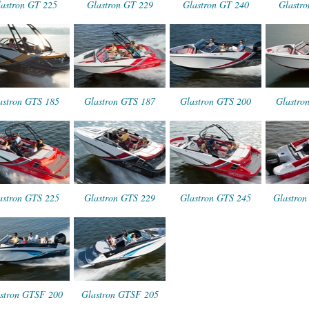
astron GT 225
Glastron GT 229
Glastron GT 240
Glastr
astron GTS 185
Glastron GTS 187
Glastron GTS 200
Glastro
astron GTS 225
Glastron GTS 229
Glastron GTS 245
Glastro
stron GTSF 200
Glastron GTSF 205