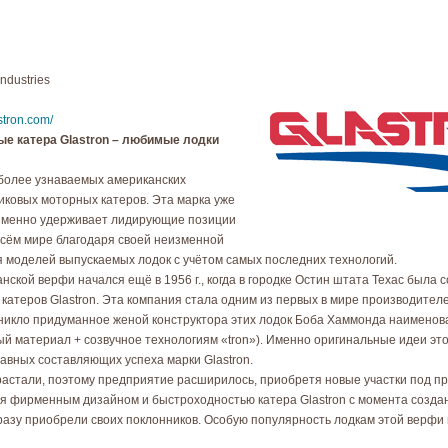
ndustries
stron.com/
е катера Glastron – любимые лодки
иболее узнаваемых американских
иковых моторных катеров. Эта марка уже
изменно удерживает лидирующие позиции
 всём мире благодаря своей неизменной
 моделей выпускаемых лодок с учётом самых последних технологий.
анской верфи начался ещё в 1956 г., когда в городке Остин штата Техас была 
катеров Glastron. Эта компания стала одним из первых в мире производителе
озникло придуманное женой конструктора этих лодок Боба Хаммонда наимено
вый материал + созвучное технологиям «tron»). Именно оригинальные идеи эт
лавных составляющих успеха марки Glastron.
астали, поэтому предприятие расширилось, приобретя новые участки под п
я фирменным дизайном и быстроходностью катера Glastron с момента создан
разу приобрели своих поклонников. Особую популярность лодкам этой верфи