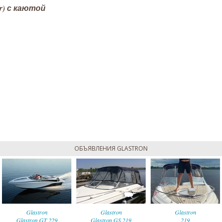
r) с каютой
ОБЪЯВЛЕНИЯ GLASTRON
Glastron
Glastron
Glastron
Glastron GT 229
Glastron GS 219
219