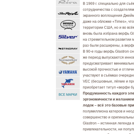
В 1969 г. специально для съ
сотрудничества с создателя
экранного воплощения Джейм
даже на обложке «Times», чт
территории США, но и во всё
вновь была избрана верфь Gl
на стремительном развитии м
раз были расширены, а верф
В 90-е годы верфь Glastron с
же период выпускаются иннов
предусматривает минимально
высокой прочностью и отличн
участвуют в съёмках очередн
VEC (бесшовные, лёгкие и пр
приобретает титул «верфи б
Продуманность каждого эле
ВСЕ МАРКИ
эргономичности и желанием
лодок – всё это базовые пр
полумиллиона катеров и нео
совершенство и оригинальный
Glastron – истинная легенда
привлекательности, ни попул