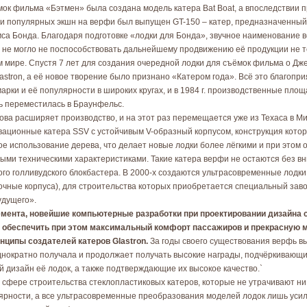
ёмок фильма «Бэтмен» была создана модель катера Bat Boat, а впоследствии
ми популярных экшн на верфи был выпущен GT-150 – катер, предназначенный
са Бонда. Благодаря подготовке «лодки для Бонда», звучное наименование 
о не могло не поспособствовать дальнейшему продвижению её продукции не т
м мире. Спустя 7 лет для создания очередной лодки для съёмок фильма о Д
astron, а её новое творение было признано «Катером года». Всё это благопр
арки и её популярности в широких кругах, и в 1984 г. производственные площ
ь переместилась в Браунфельс.
нова расширяет производство, и на этот раз перемещается уже из Техаса в Ми
ационные катера SSV с устойчивым V-образный корпусом, конструкция котор
е использование дерева, что делает новые лодки более лёгкими и при этом
ыми техническими характеристиками. Такие катера верфи не остаются без вн
ого голливудского блокбастера. В 2000-х создаются ультрасовременные лодки
очные корпуса), для строительства которых приобретается специальный завод
удущего».
мента, новейшие компьютерные разработки при проектировании дизайна 
 обеспечить при этом максимальный комфорт пассажиров и прекрасную 
инципы создателей катеров Glastron.
За годы своего существования верфь в
днократно получала и продолжает получать высокие награды, подчёркивающи
 дизайн её лодок, а также подтверждающие их высокое качество.`
 в сфере строительства стеклопластиковых катеров, которые не утрачивают ни
ярности, а все ультрасовременные преобразования моделей лодок лишь усил