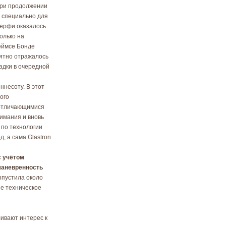
 при продолжении
 специально для
верфи оказалось
олько на
жеймсе Бонде
иятно отражалось
адки в очередной
ннесоту. В этот
ого
 отличающимися
имания и вновь
 по технологии
, а сама Glastron
с учётом
маневренность
ыпустила около
е техническое
ивают интерес к