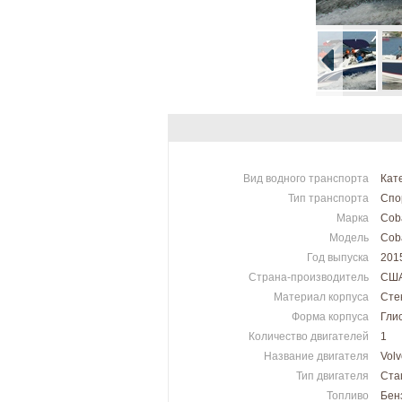
Вид водного транспорта
Кат
Тип транспорта
Спо
Марка
Coba
Модель
Cob
Год выпуска
201
Страна-производитель
СШ
Материал корпуса
Сте
Форма корпуса
Гли
Количество двигателей
1
Название двигателя
Vol
Тип двигателя
Ста
Топливо
Бен