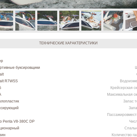
ТЕХНИЧЕСКИЕ ХАРАКТЕРИСТИКИ
ер
ртивные буксировщики
lt
alt R7WSS
Водоизм
5
Крейсерская с
А
Максимальная ск
клопластик
Запас т
ссирующий
Запа
Пассажировмест
vo Penta V8-380C DP
Числ
ционарный
Спальн
зин
Количество г