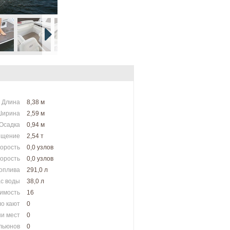
Длина
8,38 м
Ширина
2,59 м
Осадка
0,94 м
ещение
2,54 т
корость
0,0 узлов
орость
0,0 узлов
оплива
291,0 л
с воды
38,0 л
имость
16
о кают
0
и мест
0
альюнов
0