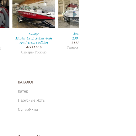
катер
SeaDoo
Four Winns
Master Craft X-Star 40th
230 Wake
Four Winns H1
Anniversary edition
3111111 р
2600000 р
4111111 р
)
Самара (Россия)
Самара (Россия
Самара (Россия)
КАТАЛОГ
Катер
Парусные Яхты
СуперЯхты