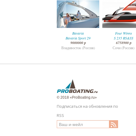
катер
Bavaria
Four Winns
Malibu m220
Bavaria Sport 29
S 235 RS&SS
32000000 р
9000000 р
6758900 р
Москва (Россия)
Владивосток (Россия)
Сочи (Россия)
© 2018 «ProBoating.ru»
Подписаться на обновления по
RSS