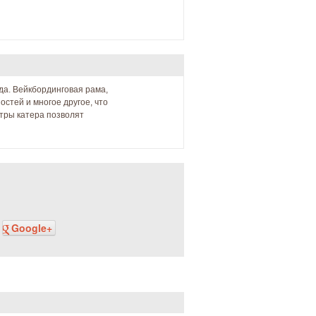
да. Вейкбординговая рама,
стей и многое другое, что
тры катера позволят
Google+