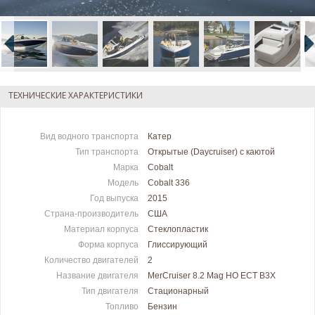
ТЕХНИЧЕСКИЕ ХАРАКТЕРИСТИКИ
Вид водного транспорта
Катер
Тип транспорта
Открытые (Daycruiser) с каютой
Марка
Cobalt
Модель
Cobalt 336
Год выпуска
2015
Страна-производитель
США
Материал корпуса
Стеклопластик
Форма корпуса
Глиссирующий
Количество двигателей
2
Название двигателя
MerCruiser 8.2 Mag HO ECT B3X
Тип двигателя
Стационарный
Топливо
Бензин