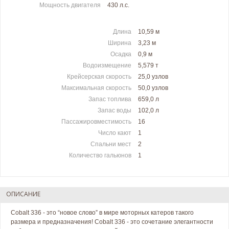
Мощность двигателя
430 л.c.
Длина
10,59 м
Ширина
3,23 м
Осадка
0,9 м
Водоизмещение
5,579 т
Крейсерская скорость
25,0 узлов
Максимальная скорость
50,0 узлов
Запас топлива
659,0 л
Запас воды
102,0 л
Пассажировместимость
16
Число кают
1
Спальни мест
2
Количество гальюнов
1
ОПИСАНИЕ
Cobalt 336 - это “новое слово” в мире моторных катеров такого
размера и предназначения! Cobalt 336 - это сочетание элегантности