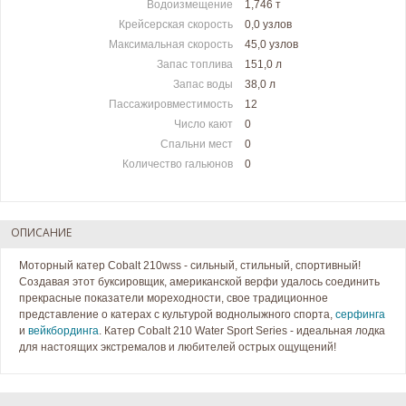
Водоизмещение
1,746 т
Крейсерская скорость
0,0 узлов
Максимальная скорость
45,0 узлов
Запас топлива
151,0 л
Запас воды
38,0 л
Пассажировместимость
12
Число кают
0
Спальни мест
0
Количество гальюнов
0
ОПИСАНИЕ
Моторный катер Cobalt 210wss - сильный, стильный, спортивный!
Создавая этот буксировщик, американской верфи удалось соединить
прекрасные показатели мореходности, свое традиционное
представление о катерах с культурой воднолыжного спорта,
серфинга
и
вейкбординга
. Катер Cobalt 210 Water Sport Series - идеальная лодка
для настоящих экстремалов и любителей острых ощущений!