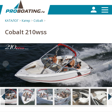
КАТАЛОГ
>
Катер
>
Cobalt
>
Cobalt 210wss