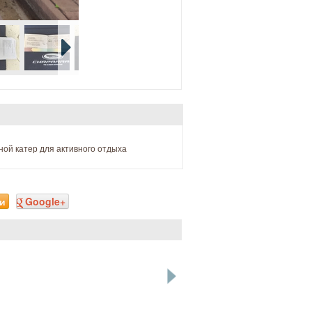
тной катер для активного отдыха
и
Google+