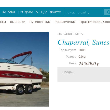
КАТАЛОГ
ПРОДАЖА
АРЕНДА
ФОРУМ
Яхты
Выставки
Путешествия
Развлечения
Практические Сов
ОБЪЯВЛЕНИЕ >
Chaparral, Sunes
Год выпуска
2006
Размер
0,0 м
2450000 р
Цена
Продан